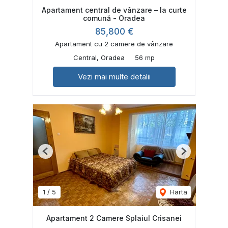
Apartament central de vânzare – la curte
comună - Oradea
85,800 €
Apartament cu 2 camere de vânzare
Central, Oradea
56 mp
Vezi mai multe detalii
Previous
Next
1
/
5
Harta
Apartament 2 Camere Splaiul Crisanei