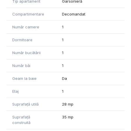
Tip apartament
Garsonieră
Compartimentare
Decomandat
Număr camere
1
Dormitoare
1
Număr bucătării
1
Număr băi
1
Geam la baie
Da
Etaj
1
Suprafață utilă
28 mp
Suprafață
35 mp
construită