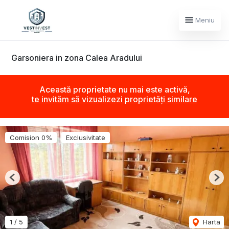
Meniu
Garsoniera in zona Calea Aradului
Această proprietate nu mai este activă,
te invităm să vizualizezi proprietăți similare
Comision 0%
Exclusivitate
Previous
Nex
1
/
5
Harta