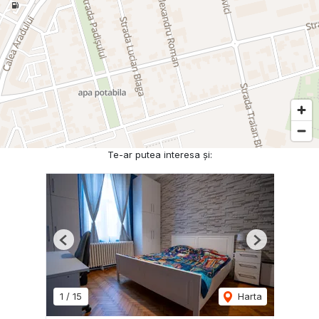
Te-ar putea interesa și:
Previous
Next
1
/
15
Harta