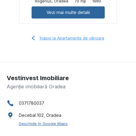
Rogerius, Oradea
70 mp
1980
Vezi mai multe detalii
Înapoi la Apartamente de vânzare
Vestinvest Imobiliare
Agenție imobiliară Oradea
0371780037
Decebal 102, Oradea
Deschide în Google Maps