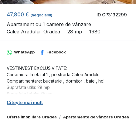
47,800 €
ID CP3132299
(negociabil)
Apartament cu 1 camere de vânzare
Calea Aradului, Oradea
28 mp
1980
WhatsApp
Facebook
VESTINVEST EXCLUSIVITATE:
Garsoniera la etajul 1 , pe strada Calea Aradului
Compartimentare: bucatarie , dormitor , baie , hol
Suprafata utila: 28 mp
Suprafata totala: 35 mp
Imobilul este situata intr-o zona foarte buna , la 2 min de mers
Citește mai mult
pe jos de statia de tramvai si 5 minute de biserica Emanuel si
Prima Shops.
Oferte imobiliare Oradea
Apartamente de vânzare Oradea
Pret: 47.800 euro , negociabil
ID: CP3132299
Nr. de contact: 0371-780-037