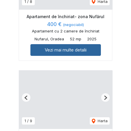
1
/
8
Harta
Apartament de închiriat- zona Nufărul
400 €
(negociabil)
Apartament cu 2 camere de închiriat
Nufarul, Oradea
52 mp
2025
Vezi mai multe detalii
Previous
Next
1
/
9
Harta