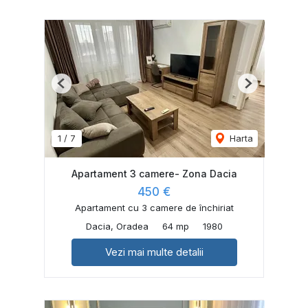
Previous
Next
1
/
7
Harta
Apartament 3 camere- Zona Dacia
450 €
Apartament cu 3 camere de închiriat
Dacia, Oradea
64 mp
1980
Vezi mai multe detalii