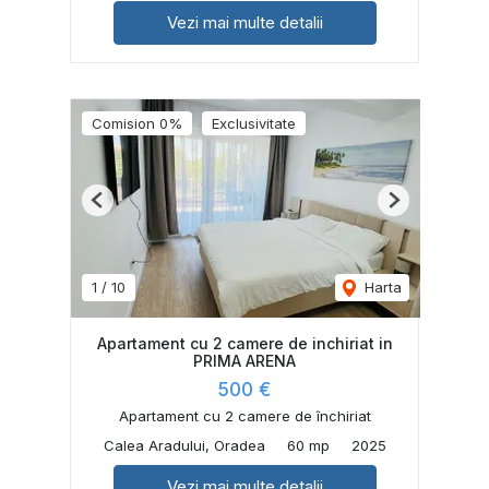
Vezi mai multe detalii
Comision 0%
Exclusivitate
Previous
Next
1
/
10
Harta
Apartament cu 2 camere de inchiriat in
PRIMA ARENA
500 €
Apartament cu 2 camere de închiriat
Calea Aradului, Oradea
60 mp
2025
Vezi mai multe detalii