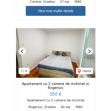
Central, Oradea
37 mp
1980
Vezi mai multe detalii
Previous
Next
1
/
6
Harta
Apartament cu 2 camere de inchiriat in
Rogerius
250 €
Apartament cu 2 camere de închiriat
Rogerius, Oradea
40 mp
1980