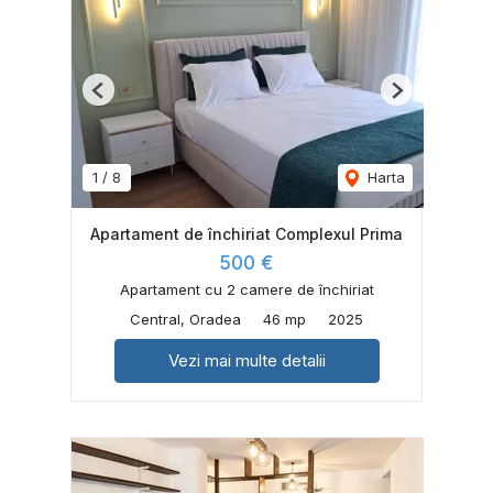
Previous
Next
1
/
8
Harta
Apartament de închiriat Complexul Prima
500 €
Apartament cu 2 camere de închiriat
Central, Oradea
46 mp
2025
Vezi mai multe detalii