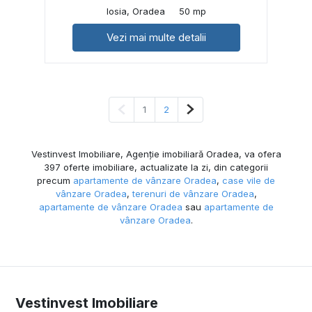
Iosia, Oradea
50 mp
Vezi mai multe detalii
Pagina anterioară
Pagina următoare
1
2
Vestinvest Imobiliare, Agenție imobiliară Oradea, va ofera
397 oferte imobiliare, actualizate la zi, din categorii
precum
apartamente de vânzare Oradea
,
case vile de
vânzare Oradea
,
terenuri de vânzare Oradea
,
apartamente de vânzare Oradea
sau
apartamente de
vânzare Oradea
.
Vestinvest Imobiliare