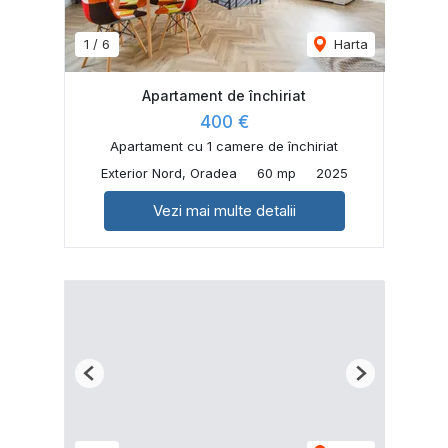
1
/
6
Harta
Apartament de închiriat
400 €
Apartament cu 1 camere de închiriat
Exterior Nord, Oradea
60 mp
2025
Vezi mai multe detalii
Previous
Next