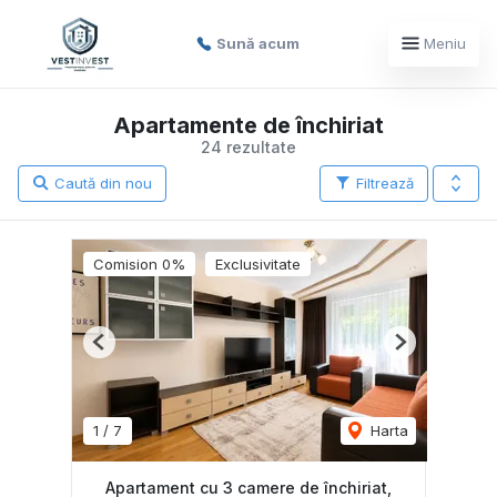
Sună acum
Meniu
Apartamente de închiriat
24 rezultate
Caută din nou
Filtrează
Comision 0%
Exclusivitate
Previous
Next
1
/
7
Harta
Apartament cu 3 camere de închiriat,