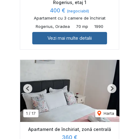
Rogerius, etaj 1
400 €
(negociabil)
Apartament cu 3 camere de închiriat
Rogerius, Oradea
70 mp
1990
Vezi mai multe detalii
Previous
Next
1
/
17
Harta
Apartament de închiriat, zonă centrală
360 €