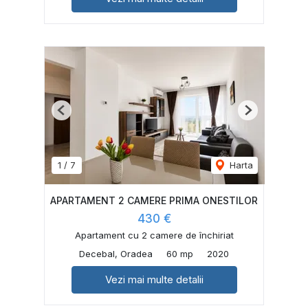
Previous
Next
1
/
7
Harta
APARTAMENT 2 CAMERE PRIMA ONESTILOR
430 €
Apartament cu 2 camere de închiriat
Decebal, Oradea
60 mp
2020
Vezi mai multe detalii