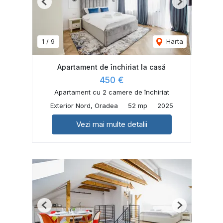
Previous
Next
1
/
9
Harta
Apartament de închiriat la casă
450 €
Apartament cu 2 camere de închiriat
Exterior Nord, Oradea
52 mp
2025
Vezi mai multe detalii
Previous
Next