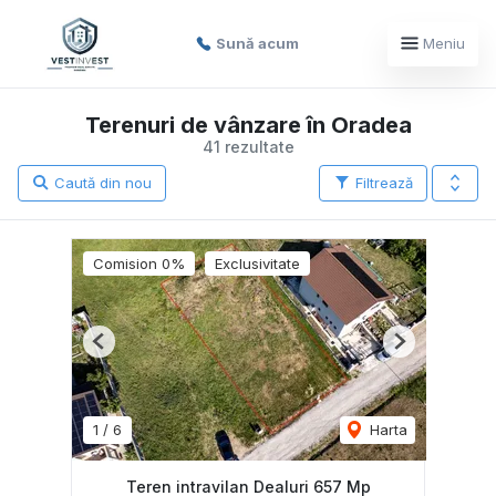
Sună acum
Meniu
Terenuri de vânzare în Oradea
41 rezultate
Caută din nou
Filtrează
Comision 0%
Exclusivitate
Previous
Next
1
/
6
Harta
Teren intravilan Dealuri 657 Mp