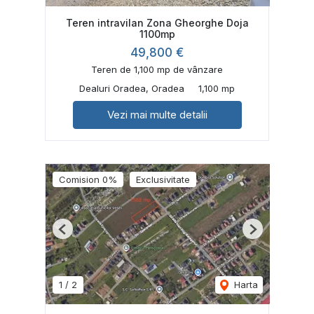
Teren intravilan Zona Gheorghe Doja
1100mp
49,800 €
Teren de 1,100 mp de vânzare
Dealuri Oradea, Oradea
1,100 mp
Vezi mai multe detalii
Comision 0%
Exclusivitate
Previous
Next
1
/
2
Harta