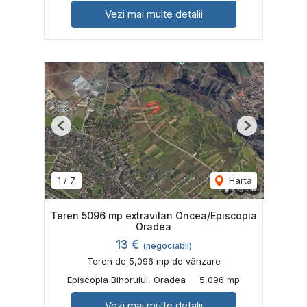
Vezi mai multe detalii
Previous
Next
1
/
7
Harta
Teren 5096 mp extravilan Oncea/Episcopia
Oradea
13 €
(negociabil)
Teren de 5,096 mp de vânzare
Episcopia Bihorului, Oradea
5,096 mp
Vezi mai multe detalii