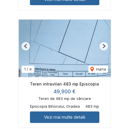
Previous
Next
1
/
4
Harta
Teren intravilan 483 mp Episcopia
49,900 €
Teren de 483 mp de vânzare
Episcopia Bihorului, Oradea
483 mp
Vezi mai multe detalii