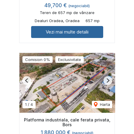
49,700 €
(negociabil)
Teren de 657 mp de vânzare
Dealuri Oradea, Oradea
657 mp
Vezi mai multe detalii
Comision 0%
Exclusivitate
Previous
Next
1
/
4
Harta
Platforma industriala, cale ferata privata,
Bors
1,880,000 €
(negociabil)