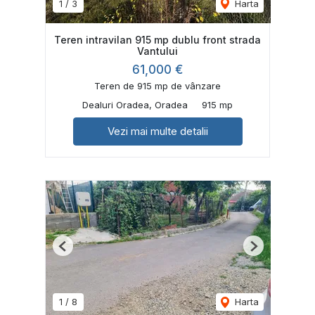
1
/
3
Harta
Teren intravilan 915 mp dublu front strada
Vantului
61,000 €
Teren de 915 mp de vânzare
Dealuri Oradea, Oradea
915 mp
Vezi mai multe detalii
Previous
Next
1
/
8
Harta