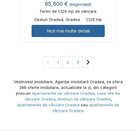
65,800 €
(negociabil)
Teren de 1,129 mp de vânzare
Dealuri Oradea, Oradea
1,129 mp
Vezi mai multe detalii
Pagina anterioară
Pagina următoare
1
2
3
Vestinvest Imobiliare, Agenție imobiliară Oradea, va ofera
398 oferte imobiliare, actualizate la zi, din categorii
precum
apartamente de vânzare Oradea
,
case vile de
vânzare Oradea
,
terenuri de vânzare Oradea
,
apartamente de vânzare Oradea
sau
apartamente de
vânzare Oradea
.