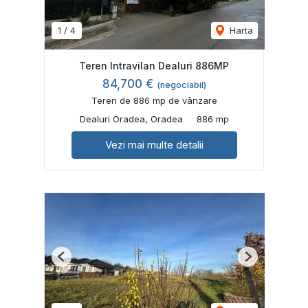
1
/
4
Harta
Teren Intravilan Dealuri 886MP
84,700 €
(negociabil)
Teren de 886 mp de vânzare
Dealuri Oradea, Oradea
886 mp
Vezi mai multe detalii
Previous
Next