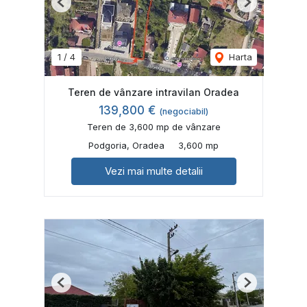
Previous
Next
1
/
4
Harta
Teren de vânzare intravilan Oradea
139,800 €
(negociabil)
Teren de 3,600 mp de vânzare
Podgoria, Oradea
3,600 mp
Vezi mai multe detalii
Previous
Next