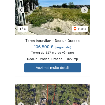
Previous
Next
1
/
6
Harta
Teren intravilan – Dealuri Oradea
106,800 €
(negociabil)
Teren de 827 mp de vânzare
Dealuri Oradea, Oradea
827 mp
Vezi mai multe detalii