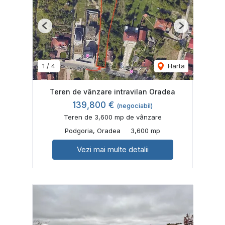
Previous
Next
1
/
4
Harta
Teren de vânzare intravilan Oradea
139,800 €
(negociabil)
Teren de 3,600 mp de vânzare
Podgoria, Oradea
3,600 mp
Vezi mai multe detalii