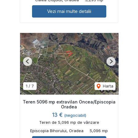
Vezi mai multe detalii
Previous
Next
1
/
7
Harta
Teren 5096 mp extravilan Oncea/Episcopia
Oradea
13 €
(negociabil)
Teren de 5,096 mp de vânzare
Episcopia Bihorului, Oradea
5,096 mp