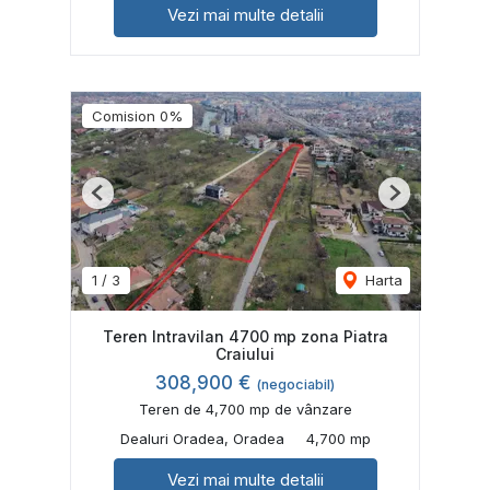
Vezi mai multe detalii
Comision 0%
Previous
Next
1
/
3
Harta
Teren Intravilan 4700 mp zona Piatra
Craiului
308,900 €
(negociabil)
Teren de 4,700 mp de vânzare
Dealuri Oradea, Oradea
4,700 mp
Vezi mai multe detalii