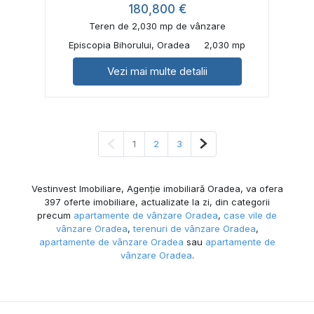
180,800 €
Teren de 2,030 mp de vânzare
Episcopia Bihorului, Oradea
2,030 mp
Vezi mai multe detalii
Pagina anterioară
Pagina următoare
1
2
3
Vestinvest Imobiliare, Agenție imobiliară Oradea, va ofera
397 oferte imobiliare, actualizate la zi, din categorii
precum
apartamente de vânzare Oradea
,
case vile de
vânzare Oradea
,
terenuri de vânzare Oradea
,
apartamente de vânzare Oradea
sau
apartamente de
vânzare Oradea
.