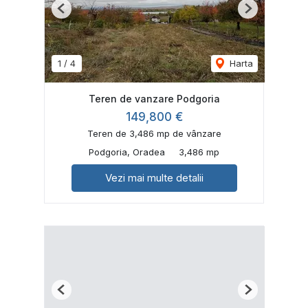
Previous
Next
1
/
4
Harta
Teren de vanzare Podgoria
149,800 €
Teren de 3,486 mp de vânzare
Podgoria, Oradea
3,486 mp
Vezi mai multe detalii
Previous
Next