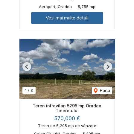
Aeroport, Oradea
5,755 mp
Vezi mai multe detalii
Previous
Next
1
/
3
Harta
Teren intravilan 5295 mp Oradea
Tineretului
570,000 €
Teren de 5,295 mp de vânzare
Calea Clujului, Oradea
5,295 mp