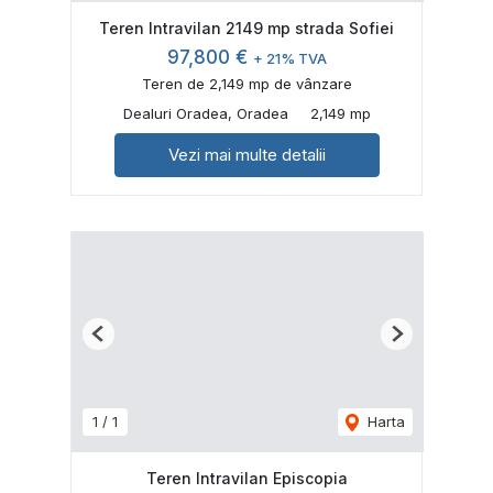
Teren Intravilan 2149 mp strada Sofiei
97,800 €
+ 21% TVA
Teren de 2,149 mp de vânzare
Dealuri Oradea, Oradea
2,149 mp
Vezi mai multe detalii
Previous
Next
1
/
1
Harta
Teren Intravilan Episcopia