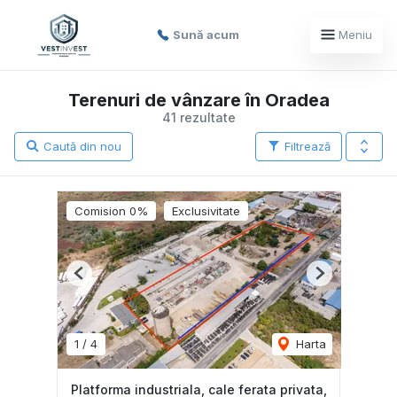
Sună acum
Meniu
Terenuri de vânzare în Oradea
41 rezultate
Caută din nou
Filtrează
Comision 0%
Exclusivitate
Previous
Next
1
/
4
Harta
Platforma industriala, cale ferata privata,