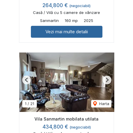
264,800 €
(negociabil)
Casă / Vilă cu 5 camere de vânzare
Sanmartin
160 mp
2025
Vezi mai multe detalii
Previous
Next
1
/
21
Harta
Vila Sanmartin mobilata utilata
434,800 €
(negociabil)