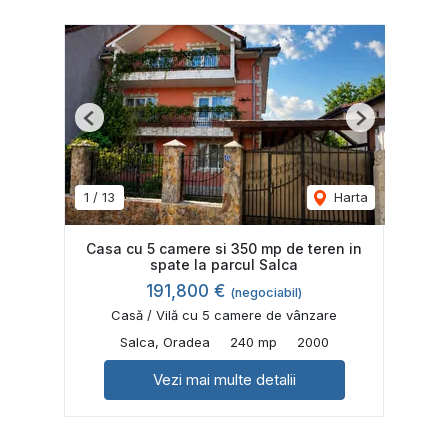
Previous
Next
1
/
13
Harta
Casa cu 5 camere si 350 mp de teren in
spate la parcul Salca
191,800 €
(negociabil)
Casă / Vilă cu 5 camere de vânzare
Salca, Oradea
240 mp
2000
Vezi mai multe detalii