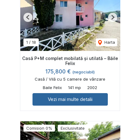
Previous
Next
1
/
18
Harta
Casă P+M complet mobilată și utilată – Băile
Felix
175,800 €
(negociabil)
Casă / Vilă cu 5 camere de vânzare
Baile Felix
141 mp
2002
Vezi mai multe detalii
Comision 0%
Exclusivitate