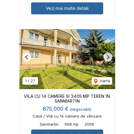
Vezi mai multe detalii
Previous
Next
1
/
27
Harta
VILA CU 14 CAMERE SI 3405 MP TEREN IN
SANMARTIN
875,000 €
(negociabil)
Casă / Vilă cu 14 camere de vânzare
Sanmartin
668 mp
2006