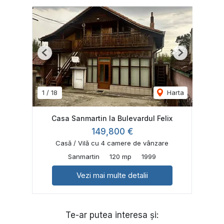
Previous
Next
1
/
18
Harta
Casa Sanmartin la Bulevardul Felix
149,800 €
Casă / Vilă cu 4 camere de vânzare
Sanmartin
120 mp
1999
Vezi mai multe detalii
Te-ar putea interesa și: