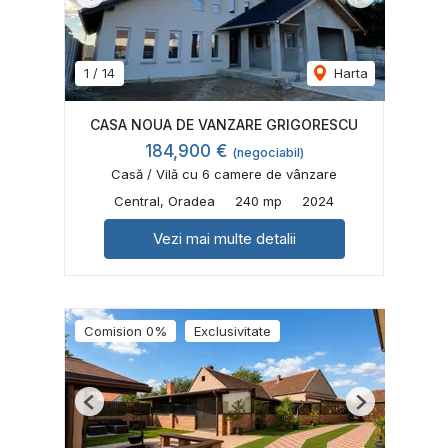
Previous
Next
1
/
14
Harta
CASA NOUA DE VANZARE GRIGORESCU
184,900 €
(negociabil)
Casă / Vilă cu 6 camere de vânzare
Central, Oradea
240 mp
2024
Vezi mai multe detalii
Comision 0%
Exclusivitate
Previous
Next