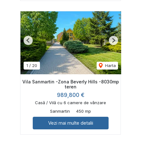
Previous
Next
1
/
20
Harta
Vila Sanmartin -Zona Beverly Hills -8030mp
teren
989,800 €
Casă / Vilă cu 6 camere de vânzare
Sanmartin
450 mp
Vezi mai multe detalii