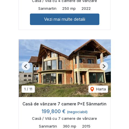
Casă / Vilă cu 4 camere de vânzare
Sanmartin
250 mp
2022
Vezi mai multe detalii
Previous
Next
1
/
11
Harta
Casǎ de vânzare 7 camere P+E Sânmartin
199,800 €
(negociabil)
Casă / Vilă cu 7 camere de vânzare
Sanmartin
360 mp
2015