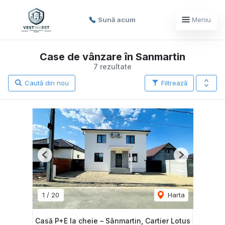
Sună acum
Meniu
Case de vânzare în Sanmartin
7 rezultate
Caută din nou
Filtrează
Previous
Next
1
/
20
Harta
Casă P+E la cheie – Sânmartin, Cartier Lotus