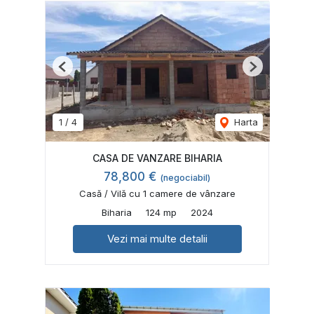
Previous
Next
1
/
4
Harta
CASA DE VANZARE BIHARIA
78,800 €
(negociabil)
Casă / Vilă cu 1 camere de vânzare
Biharia
124 mp
2024
Vezi mai multe detalii