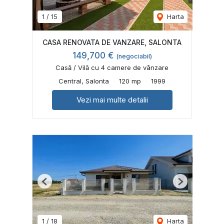
1
/
15
Harta
CASA RENOVATA DE VANZARE, SALONTA
149,700 €
(negociabil)
Casă / Vilă cu 4 camere de vânzare
Central, Salonta
120 mp
1999
Vezi mai multe detalii
Previous
Next
1
/
18
Harta