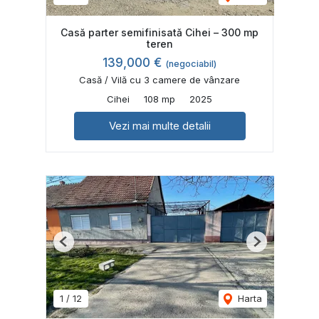
Casă parter semifinisatǎ Cihei – 300 mp
teren
139,000 €
(negociabil)
Casă / Vilă cu 3 camere de vânzare
Cihei
108 mp
2025
Vezi mai multe detalii
Previous
Next
1
/
12
Harta