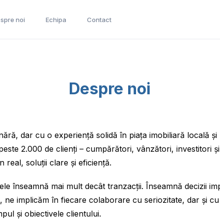
spre noi
Echipa
Contact
Despre noi
ră, dar cu o experiență solidă în piața imobiliară locală și
peste 2.000 de clienți – cumpărători, vânzători, investitori ș
 real, soluții clare și eficiență.
ele înseamnă mai mult decât tranzacții. Înseamnă decizii im
 ne implicăm în fiecare colaborare cu seriozitate, dar și c
pul și obiectivele clientului.