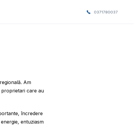
0371780037
 regională. Am
i proprietari care au
portante, încredere
u energie, entuziasm