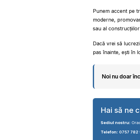
Punem accent pe tra
moderne, promovare p
sau al construcțiilor
Dacă vrei să lucrezi
pas înainte, ești în l
Noi nu doar înc
Hai să ne 
Sediul nostru:
Orad
Telefon:
0757 782