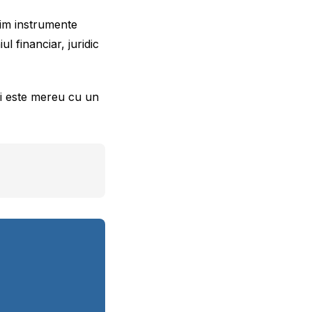
sim instrumente
l financiar, juridic
 și este mereu cu un
.