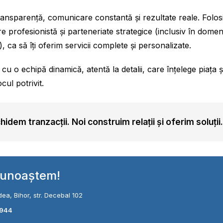
nsparență, comunicare constantă și rezultate reale. Folo
rofesionistă și parteneriate strategice (inclusiv în domeniu
), ca să îți oferim servicii complete și personalizate.
 cu o echipă dinamică, atentă la detalii, care înțelege piața
ocul potrivit.
hidem tranzacții. Noi construim relații și oferim soluții
cunoaștem!
ea, Bihor, str. Decebal 102
 944