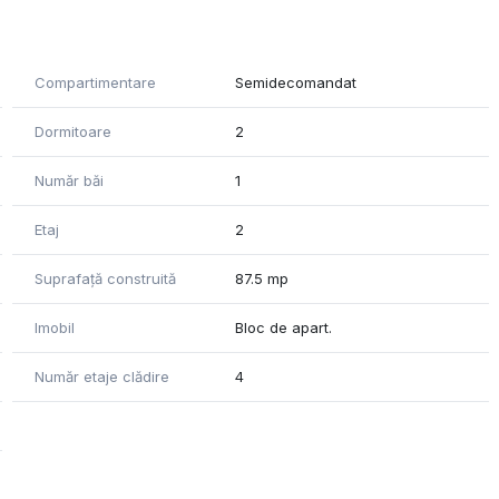
Compartimentare
Semidecomandat
u suplimentar
Dormitoare
2
ate reprezenta și o investiție bună pentru închiriere,
Număr băi
1
gazine, transport public și alte puncte de interes.
Etaj
2
Suprafață construită
87.5 mp
Imobil
Bloc de apart.
Număr etaje clădire
4