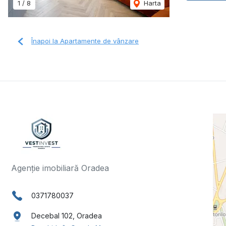
1
/
8
Harta
Înapoi la Apartamente de vânzare
Agenție imobiliară Oradea
0371780037
Decebal 102, Oradea