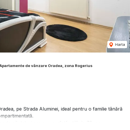
Harta
Apartamente de vânzare Oradea, zona Rogerius
Oradea, pe Strada Aluminei, ideal pentru o familie tânără
compartimentată.
foarte căutat, și are o suprafață utilă de 70 mp.
iața de zi cu zi: