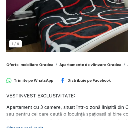
1
/
6
Oferte imobiliare Oradea
Apartamente de vânzare Oradea
Trimite pe
WhatsApp
Distribuie pe
Facebook
VESTINVEST EXCLUSIVITATE:
Apartament cu 3 camere, situat într-o zonă liniștită din 
sau pentru cei care caută o locuință spațioasă și bine 
Apartamentul este situat la etajul 2, un etaj intermediar 
Compartimentarea este practică și oferă confort pentru v