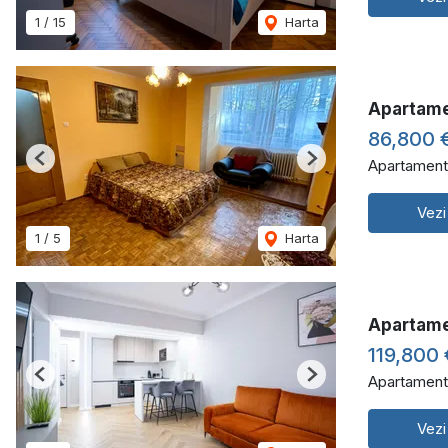
1
/
15
Harta
Apartame
86,800 
Apartament
Previous
Next
Vezi
1
/
5
Harta
Apartame
119,800 
Apartament
Previous
Next
Vezi