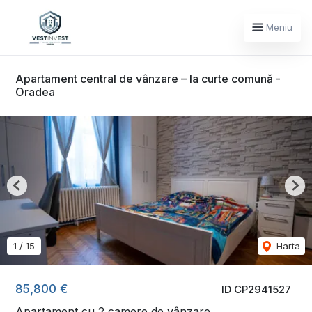
Meniu
Apartament central de vânzare – la curte comună -
Oradea
Previous
Nex
1
/
15
Harta
85,800 €
ID CP2941527
Apartament cu 2 camere de vânzare