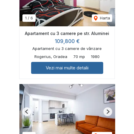
1
/
6
Harta
Apartament cu 3 camere pe str. Aluminei
109,800 €
Apartament cu 3 camere de vânzare
Rogerius, Oradea
70 mp
1980
Vezi mai multe detalii
Previous
Next