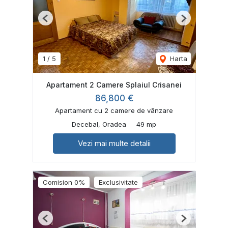
Previous
Next
1
/
5
Harta
Apartament 2 Camere Splaiul Crisanei
86,800 €
Apartament cu 2 camere de vânzare
Decebal, Oradea
49 mp
Vezi mai multe detalii
Comision 0%
Exclusivitate
Previous
Next