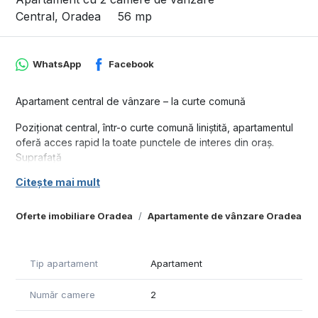
Central, Oradea
56 mp
WhatsApp
Facebook
Apartament central de vânzare – la curte comună
Poziționat central, într-o curte comună liniștită, apartamentul
oferă acces rapid la toate punctele de interes din oraș.
Suprafață
• Suprafață utilă apartament: 56 mp
Citește mai mult
• Subsol aferent: 36 mp (înscris în acte ca spațiu comercial)
Compartimentare
Oferte imobiliare Oradea
Apartamente de vânzare Oradea
• 2 camere mari și luminoase
• Hol de acces
• Bucătărie
Tip apartament
Apartament
• Baie
Număr camere
2
Acesta se vinde mobilat si utilat