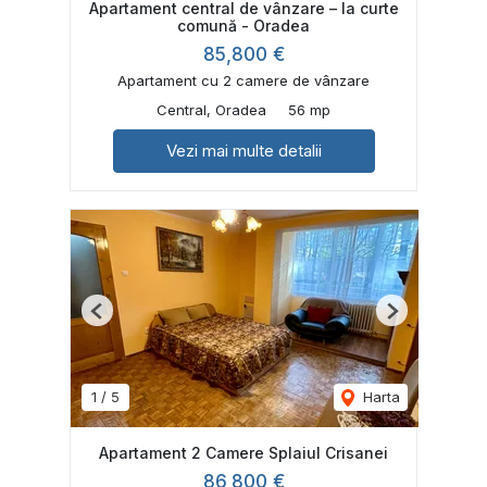
Apartament central de vânzare – la curte
comună - Oradea
85,800 €
Apartament cu 2 camere de vânzare
Central, Oradea
56 mp
Vezi mai multe detalii
Previous
Next
1
/
5
Harta
Apartament 2 Camere Splaiul Crisanei
86,800 €