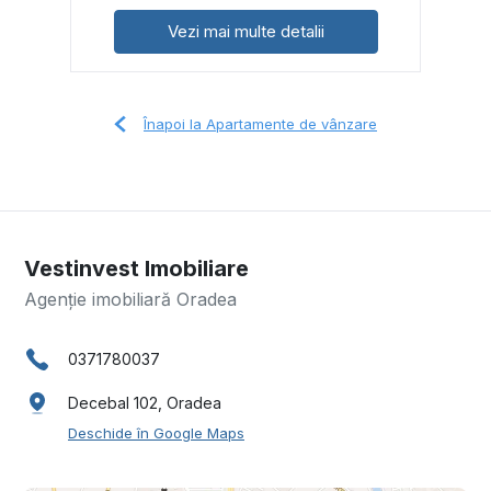
Vezi mai multe detalii
Înapoi la Apartamente de vânzare
Vestinvest Imobiliare
Agenție imobiliară Oradea
0371780037
Decebal 102, Oradea
Deschide în Google Maps