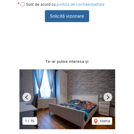
Sunt de acord cu
politica de confidențialitate
Solicită vizionare
Te-ar putea interesa și:
Previous
Next
1
/
15
Harta