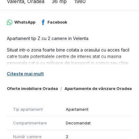
Valenta, Oradea
36 mp
1980
WhatsApp
Facebook
Apartament tip Z cu 2 camere in Velenta
Situat intr-o zona foarte bine cotata a orasului cu acces facil
catre toate potentialele centre de interes atat cu masina
personala cat si cu mijloace de transport in comun sau chiar
pe jos la etajul 4 al unui bloc tip Z cu 4 etaje.
Citește mai mult
Compus din: 2 camere, bucatarie baie si hol acces.
Apartamentul a fost modificat si acum e decomandat.
Oferte imobiliare Oradea
Apartamente de vânzare Oradea
Necesită renovare!
Suprafata utila: 36 mp
Tip apartament
Apartament
Pret: 46.900 euro
Compartimentare
Decomandat
Telefon: 0371 780 037
Număr camere
2