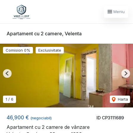
Meniu
Apartament cu 2 camere, Velenta
Comision 0%
Exclusivitate
Previous
Nex
1
/
6
Harta
46,900 €
ID CP3111689
(negociabil)
Apartament cu 2 camere de vânzare