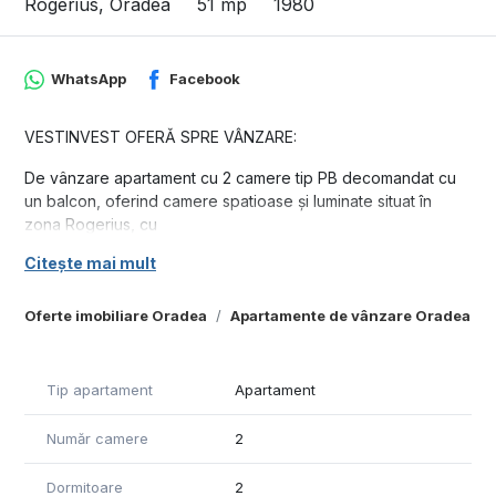
Rogerius, Oradea
51 mp
1980
WhatsApp
Facebook
VESTINVEST OFERǍ SPRE VÂNZARE:
De vânzare apartament cu 2 camere tip PB decomandat cu
un balcon, oferind camere spatioase și luminate situat în
zona Rogerius, cu
Citește mai mult
acces rapid la piață, centre comerciale, școli, grădinițe,
spitale, loc de joacă pentru copii, parcuri, mijloace de
transport în comun.
Oferte imobiliare Oradea
Apartamente de vânzare Oradea
Imobilul este situat la etajul 3, într-un bloc cu 4 etaje.
Tip apartament
Apartament
Compartimentare: hol, bucǎtǎrie , living, 1 dormitor, baie,
balcon închis
Număr camere
2
Suprafață utilă: 51 mp.
Dormitoare
2