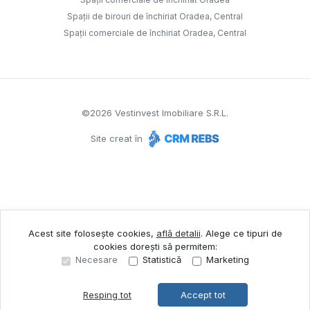
Spații de birouri de închiriat Oradea, Central
Spații comerciale de închiriat Oradea, Central
©
2026
Vestinvest Imobiliare S.R.L.
Site creat în
Acest site folosește cookies,
află detalii
.
Alege ce tipuri de
cookies dorești să permitem:
Necesare
Statistică
Marketing
Resping tot
Accept tot
Sună acum
Solicită vizionare