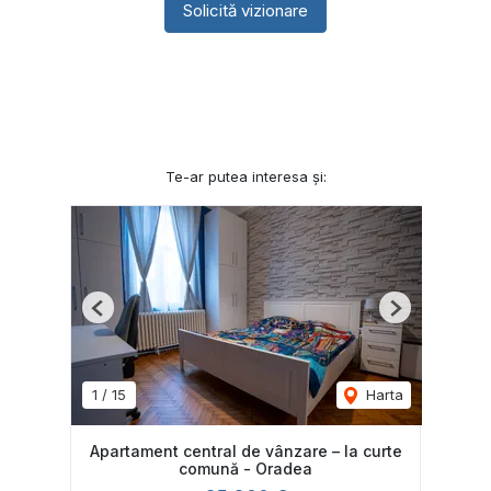
Solicită vizionare
Te-ar putea interesa și:
Previous
Next
1
/
15
Harta
Apartament central de vânzare – la curte
comună - Oradea