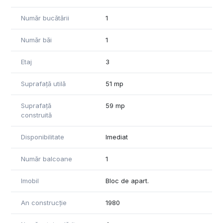
Suprafață construită: 61 mp.
Număr bucătării
1
Apartamentul se vinde mobilat,utilat
Pret: 89.800 EURO Negociabil
Număr băi
1
ID: CP3114948
Etaj
3
Tel: 0371 780 037
Suprafață utilă
51 mp
Suprafață
59 mp
construită
Disponibilitate
Imediat
Număr balcoane
1
Imobil
Bloc de apart.
An construcție
1980