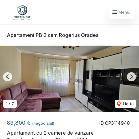
Meniu
Apartament PB 2 cam Rogerius Oradea
Previous
Nex
1
/
7
Harta
89,800 €
ID CP3114948
(negociabil)
Apartament cu 2 camere de vânzare