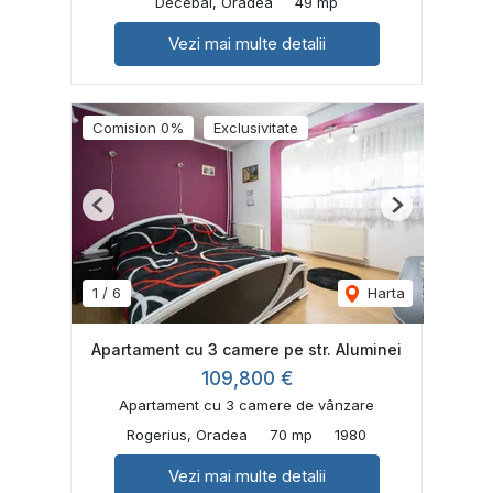
Decebal, Oradea
49 mp
Vezi mai multe detalii
Comision 0%
Exclusivitate
Previous
Next
1
/
6
Harta
Apartament cu 3 camere pe str. Aluminei
109,800 €
Apartament cu 3 camere de vânzare
Rogerius, Oradea
70 mp
1980
Vezi mai multe detalii