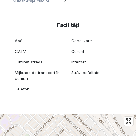
Număr etaje clădire
4
Facilități
Apă
Canalizare
CATV
Curent
Iluminat stradal
Internet
Mijloace de transport în
Străzi asfaltate
comun
Telefon