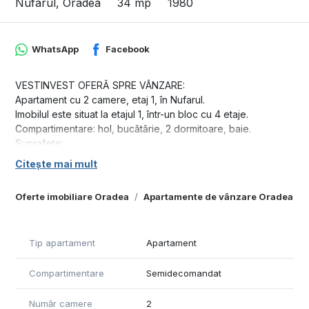
Nufarul, Oradea
34 mp
1980
WhatsApp
Facebook
VESTINVEST OFERǍ SPRE VÂNZARE:
Apartament cu 2 camere, etaj 1, în Nufarul.
Imobilul este situat la etajul 1, într-un bloc cu 4 etaje.
Compartimentare: hol, bucǎtǎrie, 2 dormitoare, baie.
Suprafețe:
Suprafață utilă: 34 mp.
Citește mai mult
Suprafață construită: 43 mp.
Apartamentul se vinde nemobilat și neutilat.
Oferte imobiliare Oradea
Apartamente de vânzare Oradea
Pret: 64.800 EURO Negociabil
Tel: 0371 780 037
Tip apartament
Apartament
Compartimentare
Semidecomandat
Număr camere
2