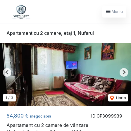
Meniu
Apartament cu 2 camere, etaj 1, Nufarul
Previous
Nex
1
/
3
Harta
64,800 €
ID CP3099939
(negociabil)
Apartament cu 2 camere de vânzare