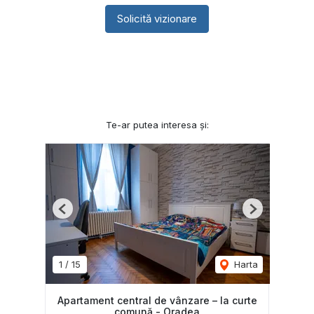
Solicită vizionare
Te-ar putea interesa și:
Previous
Next
1
/
15
Harta
Apartament central de vânzare – la curte
comună - Oradea