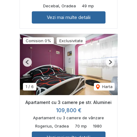
Decebal, Oradea
49 mp
Vezi mai multe detalii
Comision 0%
Exclusivitate
Previous
Next
1
/
6
Harta
Apartament cu 3 camere pe str. Aluminei
109,800 €
Apartament cu 3 camere de vânzare
Rogerius, Oradea
70 mp
1980