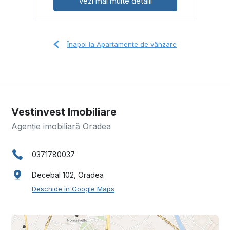
Vezi mai multe detalii
Înapoi la Apartamente de vânzare
Vestinvest Imobiliare
Agenție imobiliară Oradea
0371780037
Decebal 102, Oradea
Deschide în Google Maps