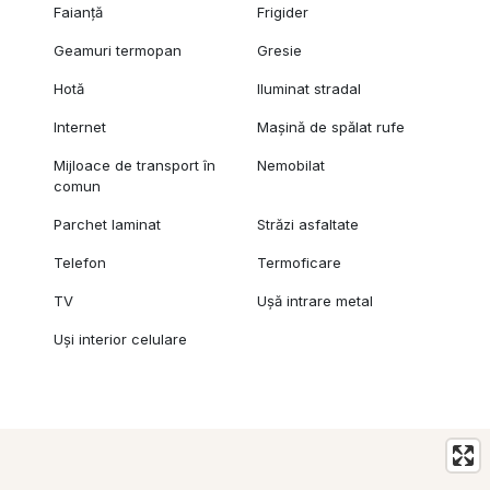
Faianță
Frigider
Geamuri termopan
Gresie
Hotă
Iluminat stradal
Internet
Mașină de spălat rufe
Mijloace de transport în
Nemobilat
comun
Parchet laminat
Străzi asfaltate
Telefon
Termoficare
TV
Ușă intrare metal
Uși interior celulare