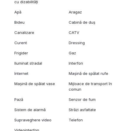
cu dizabilități
Localizare excelentă
Apă
Aragaz
Imobilul este amplasat într-o zonă foarte bine conectată, cu
Bideu
Cabină de duș
acces rapid către:
Canalizare
CATV
* magazine și centre comerciale;
* mijloace de transport în comun;
Curent
Dressing
* școli și grădinițe;
* parcuri și zone verzi;
Frigider
Gaz
* toate facilitățile necesare unui stil de viață confortabil.
Iluminat stradal
Interfon
Preț: 96.500 euro
Internet
Mașină de spălat rufe
Mașină de spălat vase
Mijloace de transport în
comun
Pază
Senzor de fum
Sistem de alarmă
Străzi asfaltate
Supraveghere video
Telefon
Videointerfon