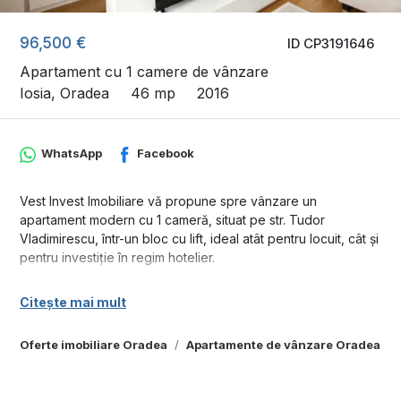
96,500 €
ID CP3191646
Apartament cu 1 camere de vânzare
Iosia, Oradea
46 mp
2016
WhatsApp
Facebook
Vest Invest Imobiliare vă propune spre vânzare un
apartament modern cu 1 cameră, situat pe str. Tudor
Vladimirescu, într-un bloc cu lift, ideal atât pentru locuit, cât și
pentru investiție în regim hotelier.
Detalii proprietate:
Citește mai mult
* Suprafață utilă: 40 mp
* Balcon: 6 mp
Oferte imobiliare Oradea
Apartamente de vânzare Oradea
* Suprafață totală: 46 mp
* Etaj 7 din 8
* Bloc dotat cu lift