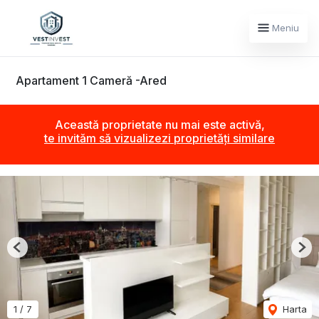
Meniu
Apartament 1 Cameră -Ared
Această proprietate nu mai este activă,
te invităm să vizualizezi proprietăți similare
Previous
Nex
1
/
7
Harta