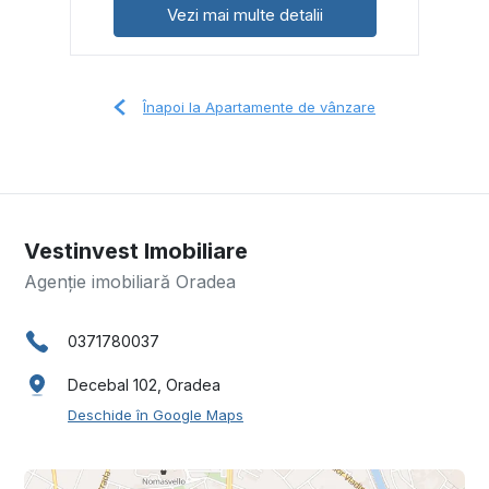
Vezi mai multe detalii
Înapoi la Apartamente de vânzare
Vestinvest Imobiliare
Agenție imobiliară Oradea
0371780037
Decebal 102, Oradea
Deschide în Google Maps