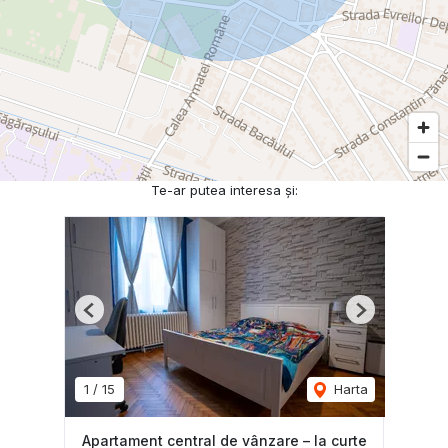
Te-ar putea interesa și:
Previous
Next
1
/
15
Harta
Apartament central de vânzare – la curte