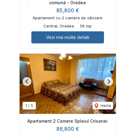
comună - Oradea
85,800 €
Apartament cu 2 camere de vânzare
Central, Oradea
56 mp
Vezi mai multe detalii
Previous
Next
1
/
5
Harta
Apartament 2 Camere Splaiul Crisanei
86,800 €