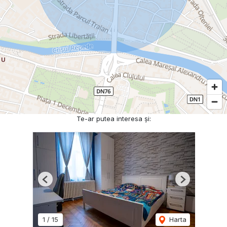
Te-ar putea interesa și:
Previous
Next
1
/
15
Harta