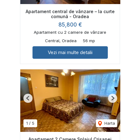
Apartament central de vânzare – la curte
comună - Oradea
85,800 €
Apartament cu 2 camere de vânzare
Central, Oradea
56 mp
Vezi mai multe detalii
Previous
Next
1
/
5
Harta
Apartament 2 Camere Splaiul Crisanei