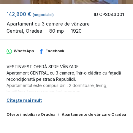
142,800 €
ID CP3043001
(negociabil)
Apartament cu 3 camere de vânzare
Central, Oradea
80 mp
1920
WhatsApp
Facebook
VESTINVEST OFERǍ SPRE VÂNZARE:
Apartament CENTRAL cu 3 camere, într-o clădire cu fațadă
recondiționată pe strada Republicii.
Apartamentul este compus din : 2 dormitoare, living,
bucǎtǎrie, baie cu geam, hol generos.
Este situat la etajul 2.
Citește mai mult
Imobilul a fost renovat, instalații electrice și de încǎlzire
schimbate, geamuri tripan, ușǎ de siguranțǎ, mobilier
Oferte imobiliare Oradea
Apartamente de vânzare Oradea
modern.
Suprafațǎ utilǎ: 80 mp
Suprafața desfǎșuratǎ: 104 mp