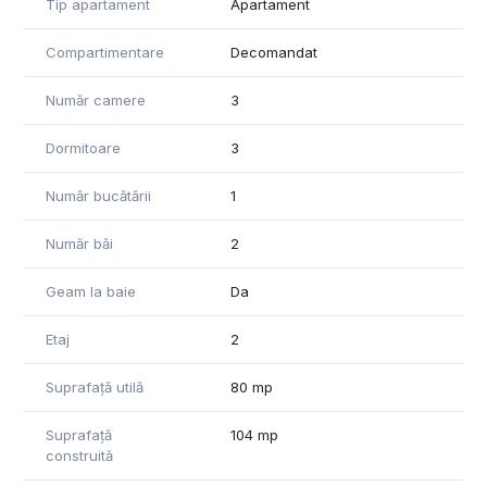
Tip apartament
Apartament
Este potrivit pentru o familie care dorește sǎ locuiască în
centrul orașului sau pentru un investitor ce dorește sa îl
Compartimentare
Decomandat
închirieze în regim hotelier sau pe termen lung.
Preț: 142.800 euro negociabil
Tel: 0371 780 037
Număr camere
3
Dormitoare
3
Număr bucătării
1
Număr băi
2
Geam la baie
Da
Etaj
2
Suprafață utilă
80 mp
Suprafață
104 mp
construită