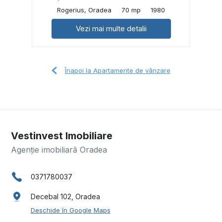
Rogerius, Oradea
70 mp
1980
Vezi mai multe detalii
Înapoi la Apartamente de vânzare
Vestinvest Imobiliare
Agenție imobiliară Oradea
0371780037
Decebal 102, Oradea
Deschide în Google Maps