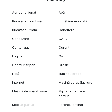
Aer condiționat
Apă
Bucătărie deschisă
Bucătărie mobilată
Bucătărie utilată
Calorifere
Canalizare
CATV
Contor gaz
Curent
Frigider
Gaz
Geamuri tripan
Gresie
Hotă
Iluminat stradal
Internet
Mașină de spălat rufe
Mașină de spălat vase
Mijloace de transport în
comun
Mobilat parțial
Parchet laminat