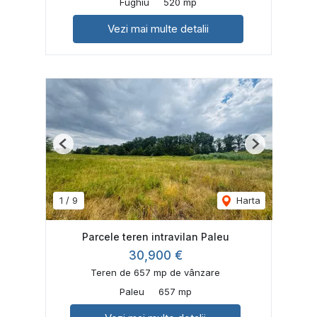
Fughiu
520 mp
Vezi mai multe detalii
Previous
Next
1
/
9
Harta
Parcele teren intravilan Paleu
30,900 €
Teren de 657 mp de vânzare
Paleu
657 mp