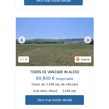
Vezi mai multe detalii
Previous
Next
1
/
3
Harta
TEREN DE VANZARE IN ALESD
89,800 €
(negociabil)
Teren de 7,346 mp de vânzare
Sud-Vest, Alesd
7,346 mp
Vezi mai multe detalii