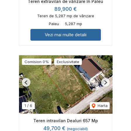
Teren extravilan de vânzare în Paleu
89,900 €
Teren de 5,287 mp de vânzare
Paleu
5,287 mp
Vezi mai multe detalii
Comision 0%
Exclusivitate
Previous
Next
1
/
6
Harta
Teren intravilan Dealuri 657 Mp
49,700 €
(negociabil)