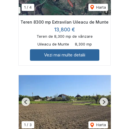
1
/
4
Harta
Teren 8300 mp Extravilan Uileacu de Munte
13,800 €
Teren de 8,300 mp de vânzare
Uileacu de Munte
8,300 mp
Vezi mai multe detalii
Previous
Next
1
/
3
Harta