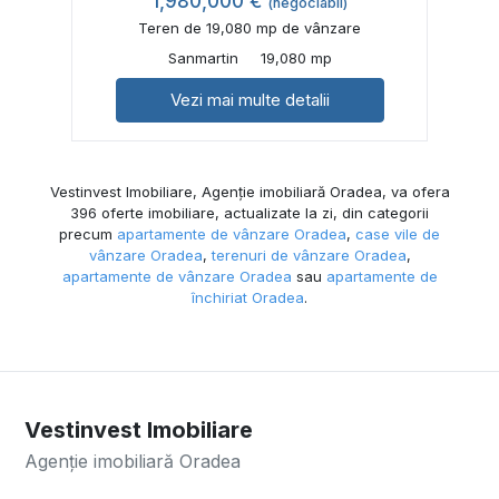
1,980,000 €
(negociabil)
Teren de 19,080 mp de vânzare
Sanmartin
19,080 mp
Vezi mai multe detalii
Vestinvest Imobiliare, Agenție imobiliară Oradea, va ofera
396 oferte imobiliare, actualizate la zi, din categorii
precum
apartamente de vânzare Oradea
,
case vile de
vânzare Oradea
,
terenuri de vânzare Oradea
,
apartamente de vânzare Oradea
sau
apartamente de
închiriat Oradea
.
Vestinvest Imobiliare
Agenție imobiliară Oradea