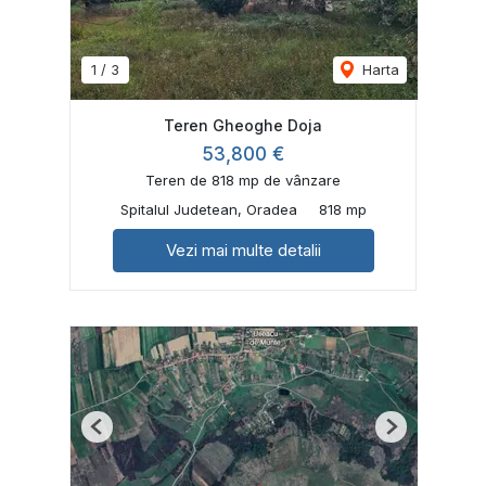
1
/
3
Harta
Teren Gheoghe Doja
53,800 €
Teren de 818 mp de vânzare
Spitalul Judetean, Oradea
818 mp
Vezi mai multe detalii
Previous
Next