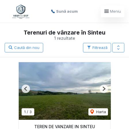
Sună acum
Meniu
Terenuri de vânzare în Sinteu
1 rezultate
Caută din nou
Filtrează
Previous
Next
1
/
3
Harta
TEREN DE VANZARE IN SINTEU