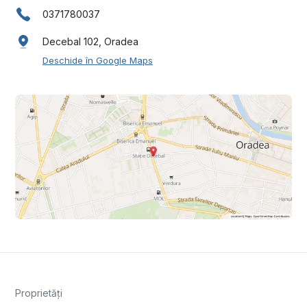
0371780037
Decebal 102, Oradea
Deschide în Google Maps
Proprietăți