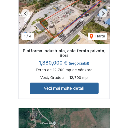
Previous
Next
1
/
4
Harta
Platforma industriala, cale ferata privata,
Bors
1,880,000 €
(negociabil)
Teren de 12,700 mp de vânzare
Vest, Oradea
12,700 mp
Vezi mai multe detalii