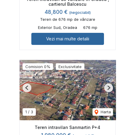
cartierul Balcescu
48,800 €
(negociabil)
Teren de 676 mp de vânzare
Exterior Sud, Oradea
676 mp
Vezi mai multe detalii
Comision 0%
Exclusivitate
Previous
Next
1
/
3
Harta
Teren intravilan Sanmartin P+4