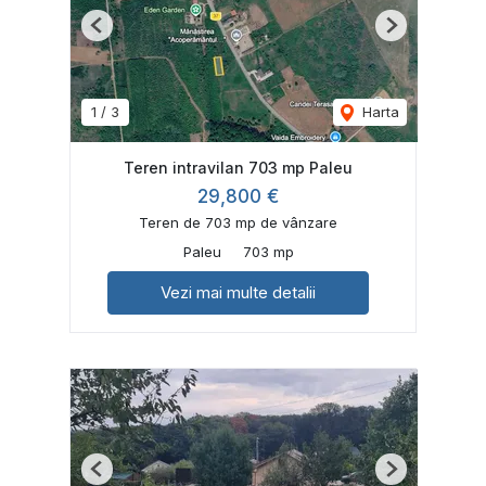
Previous
Next
1
/
3
Harta
Teren intravilan 703 mp Paleu
29,800 €
Teren de 703 mp de vânzare
Paleu
703 mp
Vezi mai multe detalii
Previous
Next