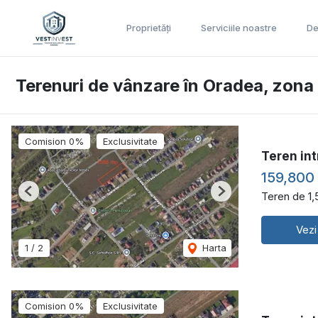
Proprietăți
Serviciile noastre
De
Terenuri de vânzare în Oradea, zon
Comision 0%
Exclusivitate
Teren in
159,800
Teren de 1
Previous
Next
Vezi
1
/
2
Harta
Comision 0%
Exclusivitate