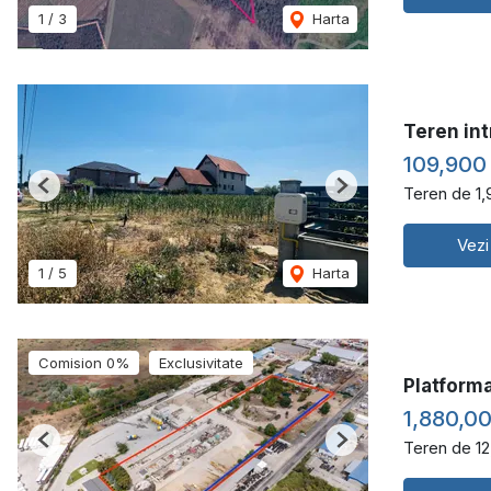
1
/
3
Harta
Teren int
109,900
Teren de 1
Previous
Next
Vezi
1
/
5
Harta
Comision 0%
Exclusivitate
Platforma
1,880,0
Teren de 1
Previous
Next