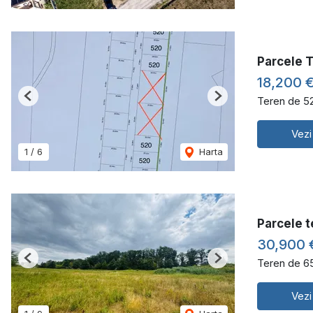
Parcele T
18,200 
Teren de 5
Previous
Next
Vezi
1
/
6
Harta
Parcele t
30,900 
Teren de 6
Previous
Next
Vezi