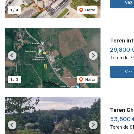
Vezi
1
/
4
Harta
Teren int
29,800 
Teren de 7
Previous
Next
Vezi
1
/
3
Harta
Teren Gh
53,800 
Teren de 8
Previous
Next