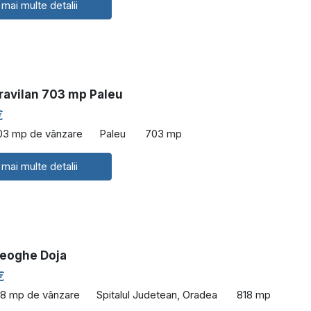
 mai multe detalii
ravilan 703 mp Paleu
€
03 mp de vânzare
Paleu
703 mp
 mai multe detalii
eoghe Doja
€
18 mp de vânzare
Spitalul Judetean, Oradea
818 mp