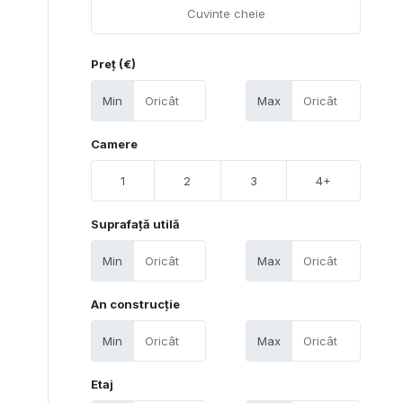
Preț (€)
Min
Max
Camere
1
2
3
4+
Suprafață utilă
Min
Max
An construcție
Min
Max
Etaj