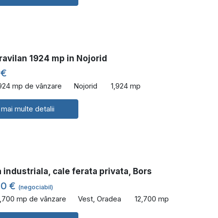
ravilan 1924 mp in Nojorid
 €
,924 mp de vânzare
Nojorid
1,924 mp
 mai multe detalii
 industriala, cale ferata privata, Bors
00 €
(negociabil)
2,700 mp de vânzare
Vest, Oradea
12,700 mp