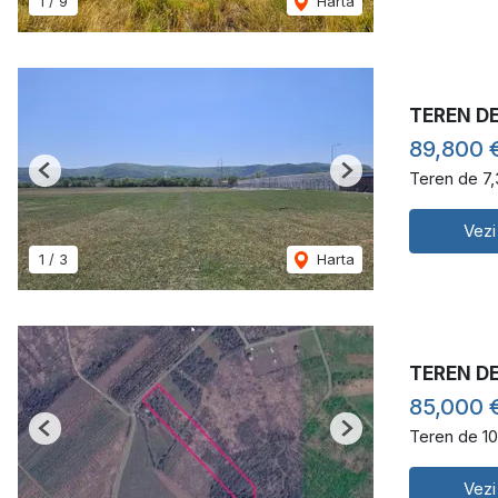
1
/
9
Harta
TEREN D
89,800 
Teren de 7
Previous
Next
Vezi
1
/
3
Harta
TEREN D
85,000 
Teren de 1
Previous
Next
Vezi