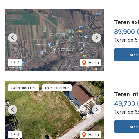
Teren ext
89,900 
Teren de 5
Previous
Next
Vezi
1
/
2
Harta
Comision 0%
Exclusivitate
Teren int
49,700 
Teren de 6
Previous
Next
Vezi
1
/
6
Harta