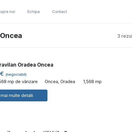
spre noi
Echipa
Contact
a Oncea
3 rezu
travilan Oradea Oncea
 €
(negociabil)
,568 mp de vânzare
Oncea, Oradea
1,568 mp
 mai multe detalii