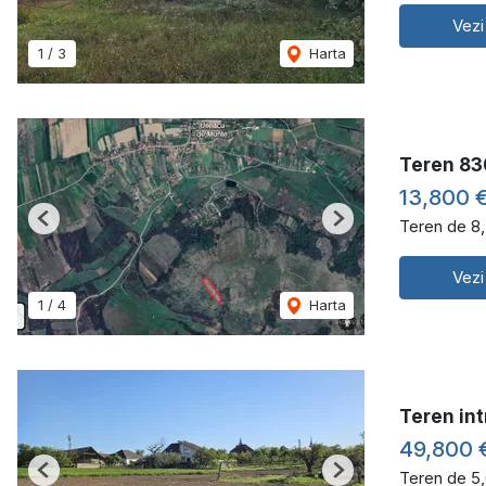
Vezi
1
/
3
Harta
Teren 83
13,800 
Teren de 8
Previous
Next
Vezi
1
/
4
Harta
Teren in
49,800 
Teren de 5
Previous
Next