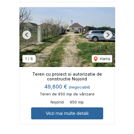
Previous
Next
1
/
6
Harta
Teren cu proiect si autorizatie de
constructie Nojorid
49,800 €
(negociabil)
Teren de 950 mp de vânzare
Nojorid
950 mp
Vezi mai multe detalii