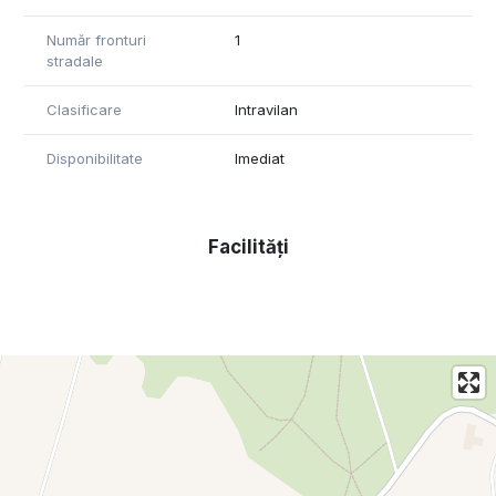
id intern: 463
Număr fronturi
1
stradale
Tel: 0371 780 037
Clasificare
Intravilan
Disponibilitate
Imediat
Facilități