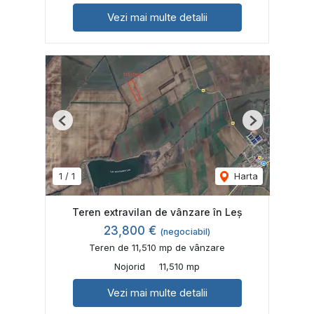
Vezi mai multe detalii
Previous
Next
1
/
1
Harta
Teren extravilan de vânzare în Leș
23,800 €
(negociabil)
Teren de 11,510 mp de vânzare
Nojorid
11,510 mp
Vezi mai multe detalii