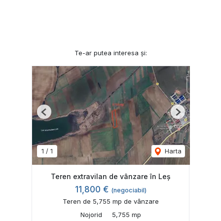
Te-ar putea interesa și:
Previous
Next
1
/
1
Harta
Teren extravilan de vânzare în Leș
11,800 €
(negociabil)
Teren de 5,755 mp de vânzare
Nojorid
5,755 mp