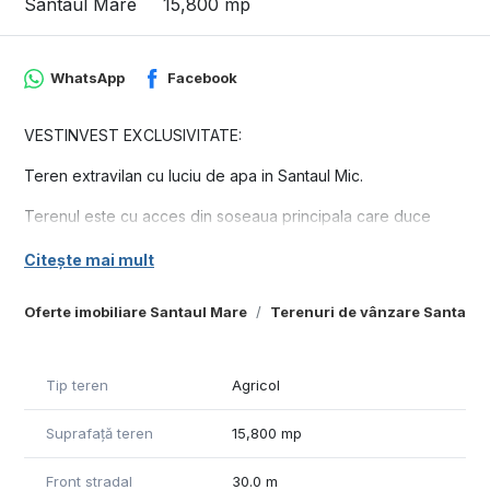
Santaul Mare
15,800 mp
WhatsApp
Facebook
VESTINVEST EXCLUSIVITATE:
Teren extravilan cu luciu de apa in Santaul Mic.
Terenul este cu acces din soseaua principala care duce
inspre Santaul Mic.
Citește mai mult
Suprafata totala: 15.800 mp
Oferte imobiliare Santaul Mare
Terenuri de vânzare Santaul 
Este pretabil pentru balta de pescuit sau amenajat pentru
agrement.
Utilitatile sunt la o distanta de cateva sute de metri.
Tip teren
Agricol
La o distanta de 80 ml se afla si un alt teren de 27.000 partial
Suprafață teren
15,800 mp
cu luciu de apa disponibil pentru vanzare.
Front stradal
30.0 m
Pret: 78.900 euro (5 euro/mp) negociabil