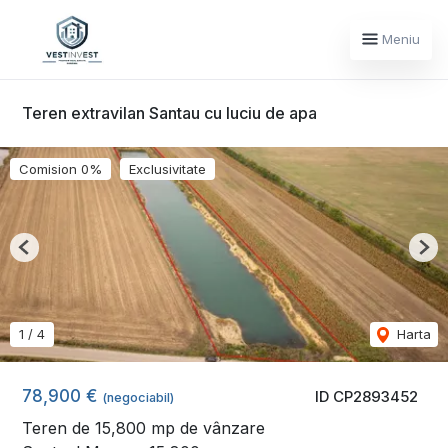
Meniu
Teren extravilan Santau cu luciu de apa
Comision 0%
Exclusivitate
Previous
Nex
1
/
4
Harta
78,900 €
ID CP2893452
(negociabil)
Teren de 15,800 mp de vânzare