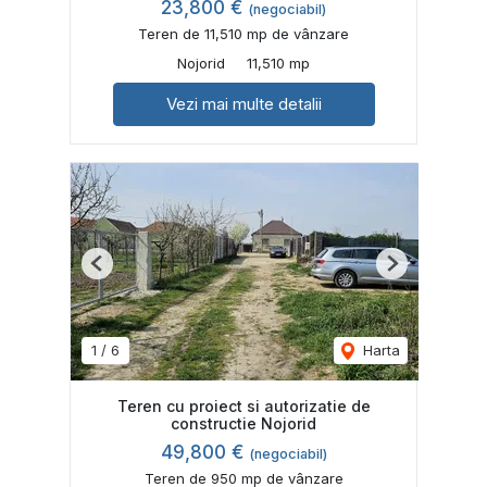
23,800 €
(negociabil)
Teren de 11,510 mp de vânzare
Nojorid
11,510 mp
Vezi mai multe detalii
Previous
Next
1
/
6
Harta
Teren cu proiect si autorizatie de
constructie Nojorid
49,800 €
(negociabil)
Teren de 950 mp de vânzare