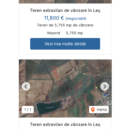
Teren extravilan de vânzare în Leș
11,800 €
(negociabil)
Teren de 5,755 mp de vânzare
Nojorid
5,755 mp
Vezi mai multe detalii
Previous
Next
1
/
1
Harta
Teren extravilan de vânzare în Leș