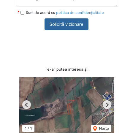
Sunt de acord cu
politica de confidențialitate
Solicită vizionare
Te-ar putea interesa și:
Previous
Next
1
/
1
Harta