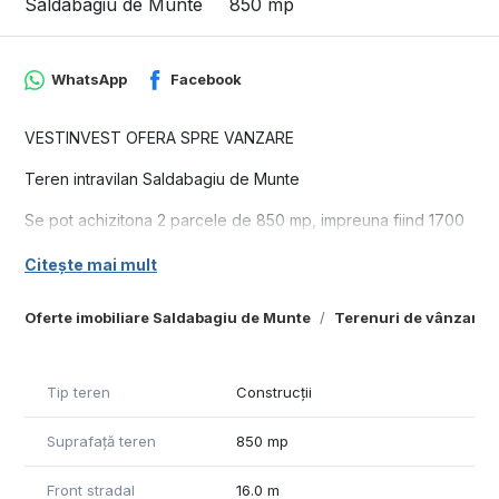
Saldabagiu de Munte
850 mp
WhatsApp
Facebook
VESTINVEST OFERA SPRE VANZARE
Teren intravilan Saldabagiu de Munte
Se pot achizitona 2 parcele de 850 mp, impreuna fiind 1700
mp cu front de 32 ml
Citește mai mult
Suprafata: 850 mp
Oferte imobiliare Saldabagiu de Munte
Terenuri de vânzare 
Front stradal: 16 ml
Adancime 53 ml
Tip teren
Construcții
Accesul se face pe un drum de pamant
Suprafață teren
850 mp
Terenul se afla la aprox 250 ml de strada principala pe care
se afla toate utilitatile :apa, curent,gaz
Front stradal
16.0 m