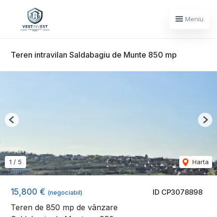
Meniu
Teren intravilan Saldabagiu de Munte 850 mp
Previous
Nex
1
/
5
Harta
15,800 €
ID CP3078898
(negociabil)
Teren de 850 mp de vânzare