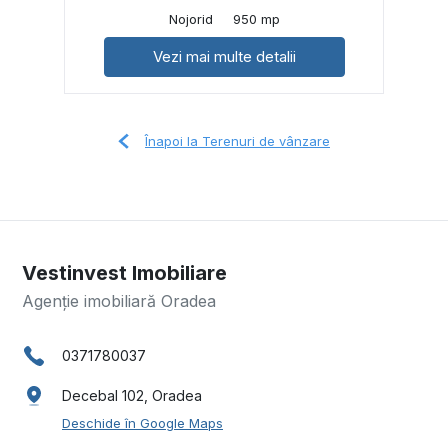
Nojorid
950 mp
Vezi mai multe detalii
Înapoi la Terenuri de vânzare
Vestinvest Imobiliare
Agenție imobiliară Oradea
0371780037
Decebal 102, Oradea
Deschide în Google Maps