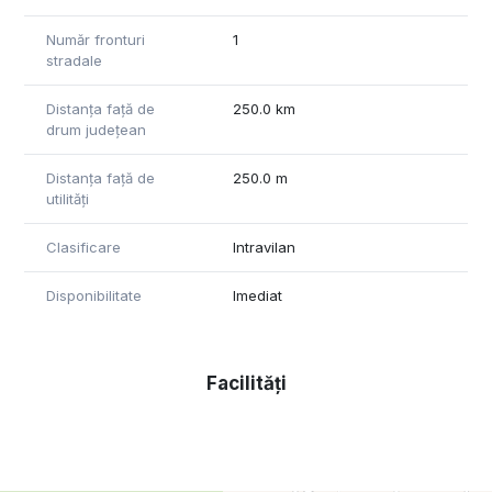
Pret: 15,800 euro
Număr fronturi
1
ID: CP3078898
stradale
Tel: 0371 780 037
Distanța față de
250.0 km
drum județean
Distanța față de
250.0 m
utilități
Clasificare
Intravilan
Disponibilitate
Imediat
Facilități