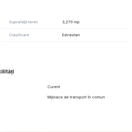
Suprafață teren
3,270 mp
Clasificare
Extravilan
nări, vă rugăm să ne contactați.
ilități
Curent
l
Mijloace de transport în comun