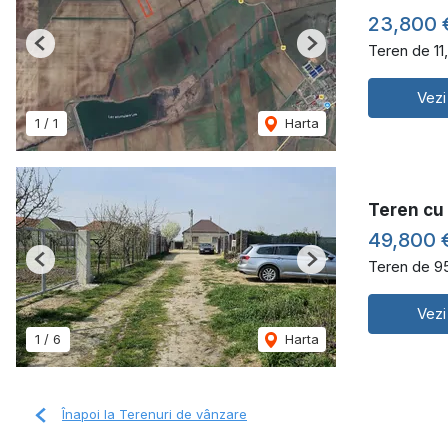
23,800
Teren de 11
Previous
Next
Vezi
1
/
1
Harta
Teren cu 
49,800 
Teren de 9
Previous
Next
Vezi
1
/
6
Harta
Înapoi la Terenuri de vânzare