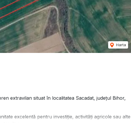
Harta
xtravilan situat în localitatea Sacadat, județul Bihor,
tate excelentă pentru investiție, activități agricole sau alte
xtravilan.