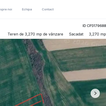
spre noi
Echipa
Contact
ID CP3179688
Teren de 3,270 mp de vânzare
Sacadat
3,270 mp
Next