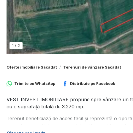
1
/
2
Oferte imobiliare Sacadat
Terenuri de vânzare Sacadat
Trimite pe
WhatsApp
Distribuie pe
Facebook
VEST INVEST IMOBILIARE propune spre vânzare un teren e
cu o suprafață totală de 3.270 mp.
Terenul beneficiază de acces facil și reprezintă o oportuni
proiecte compatibile cu regimul de utilizare al terenului e