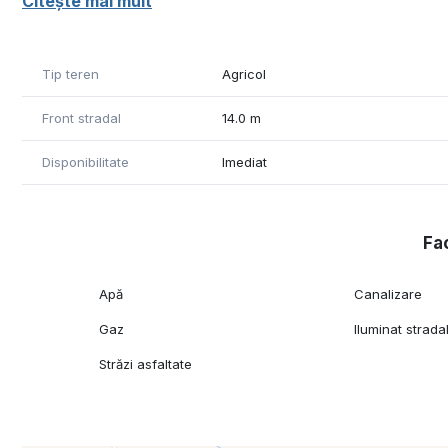
Citește mai mult
Detalii proprietate:
* Suprafață: 3.270 mp
Tip teren
Agricol
* Categoria: teren extravilan
* Localizare: Sacadat, Bihor
Front stradal
14.0 m
* Preț: 18.800 Euro
Disponibilitate
Imediat
Pentru informații suplimentare și programarea unei vizio
Fac
Apă
Canalizare
Gaz
Iluminat strada
Străzi asfaltate