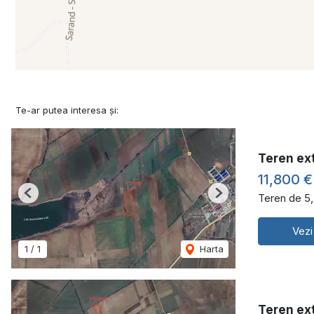
Te-ar putea interesa și:
Teren ext
11,800 
Teren de 5
Previous
Next
Vezi
1
/
1
Harta
Teren ext