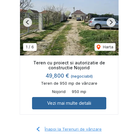
Previous
Next
1
/
6
Harta
Teren cu proiect si autorizatie de
constructie Nojorid
49,800 €
(negociabil)
Teren de 950 mp de vânzare
Nojorid
950 mp
Vezi mai multe detalii
Înapoi la Terenuri de vânzare