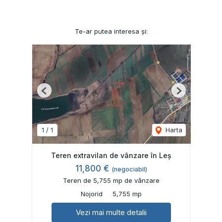
Te-ar putea interesa și:
Previous
Next
1
/
1
Harta
Teren extravilan de vânzare în Leș
11,800 €
(negociabil)
Teren de 5,755 mp de vânzare
Nojorid
5,755 mp
Vezi mai multe detalii