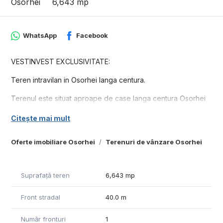
Osorhei
6,643 mp
WhatsApp
Facebook
VESTINVEST EXCLUSIVITATE:
Teren intravilan in Osorhei langa centura.
Terenul este situat aproape de case langa centura Osorhei
si este potrivit pentru parcelare.
Citește mai mult
Curentul este la 50 ml de teren iar accesul se face pe un
drum de piatra.
Oferte imobiliare Osorhei
Terenuri de vânzare Osorhei
Suprafata totala: 6643 mp
Front stradal: 40 ml
Suprafață teren
6,643 mp
Pret: 174.800 euro negociabil (26 euro/mp)
Front stradal
40.0 m
id intern: 482
Număr fronturi
1