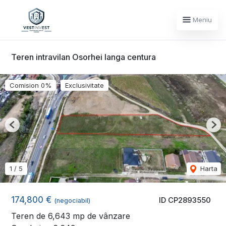
Meniu
Teren intravilan Osorhei langa centura
Comision 0%
Exclusivitate
Previous
Nex
1
/
5
Harta
174,800 €
ID CP2893550
(negociabil)
Teren de 6,643 mp de vânzare