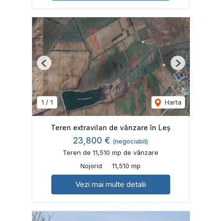
Previous
Next
1
/
1
Harta
Teren extravilan de vânzare în Leș
23,800 €
(negociabil)
Teren de 11,510 mp de vânzare
Nojorid
11,510 mp
Vezi mai multe detalii