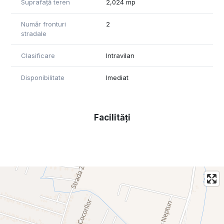
Suprafață teren
2,024 mp
Utilitati: curent asfalt
Număr fronturi
2
Pret:158.800 euro
stradale
Id intern: 620
Clasificare
Intravilan
Nr. de telefon: 0371-780-037
Disponibilitate
Imediat
Facilități