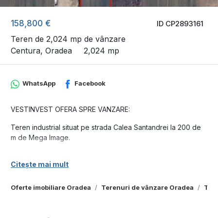
158,800 €
ID CP2893161
Teren de 2,024 mp de vânzare
Centura, Oradea
2,024 mp
WhatsApp
Facebook
VESTINVEST OFERA SPRE VANZARE:
Teren industrial situat pe strada Calea Santandrei la 200 de
m de Mega Image.
Suprafata teren: 2024 mp
Citește mai mult
Front 1: 14.5 mp
Oferte imobiliare Oradea
Terenuri de vânzare Oradea
Tere
Front 2 : 14.5 mp
Terenul are dublu front cu deschidere pe strada principala.