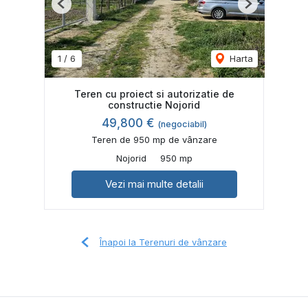
Previous
Next
1
/
6
Harta
Teren cu proiect si autorizatie de
constructie Nojorid
49,800 €
(negociabil)
Teren de 950 mp de vânzare
Nojorid
950 mp
Vezi mai multe detalii
Înapoi la Terenuri de vânzare