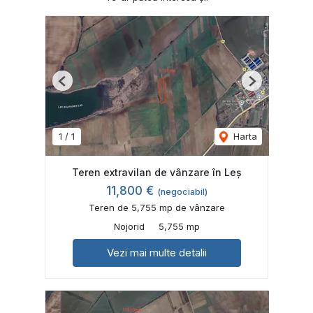
Previous
Next
1
/
1
Harta
Teren extravilan de vânzare în Leș
11,800 €
(negociabil)
Teren de 5,755 mp de vânzare
Nojorid
5,755 mp
Vezi mai multe detalii