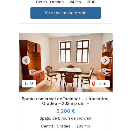
Cetatii, Oradea
24 mp
2010
Vezi mai multe detalii
Previous
Next
1
/
16
Harta
Spațiu comercial de închiriat – Ultracentral,
Oradea – 203 mp utili –
2,200 €
Spațiu de birouri de închiriat
Central, Oradea
203 mp