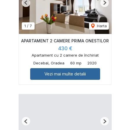
Previous
Next
1
/
7
Harta
APARTAMENT 2 CAMERE PRIMA ONESTILOR
430 €
Apartament cu 2 camere de închiriat
Decebal, Oradea
60 mp
2020
Vezi mai multe detalii
Previous
Next