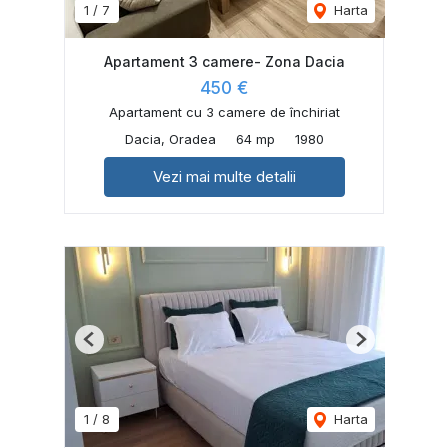
1
/
7
Harta
Apartament 3 camere- Zona Dacia
450 €
Apartament cu 3 camere de închiriat
Dacia, Oradea
64 mp
1980
Vezi mai multe detalii
Previous
Next
1
/
8
Harta