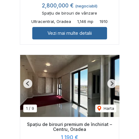
2,800,000 €
(negociabil)
Spațiu de birouri de vânzare
Ultracentral, Oradea
1,146 mp
1910
Vezi mai multe detalii
Previous
Next
1
/
9
Harta
Spațiu de birouri premium de închiriat –
Centru, Oradea
1,190 €