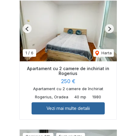
Previous
Next
1
/
6
Harta
Apartament cu 2 camere de inchiriat in
Rogerius
250 €
Apartament cu 2 camere de închiriat
Rogerius, Oradea
40 mp
1980
Vezi mai multe detalii