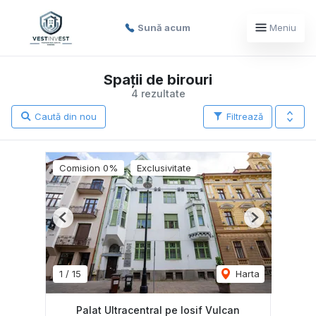
Sună acum
Meniu
Spații de birouri
4 rezultate
Caută din nou
Filtrează
Comision 0%
Exclusivitate
Previous
Next
1
/
15
Harta
Palat Ultracentral pe Iosif Vulcan