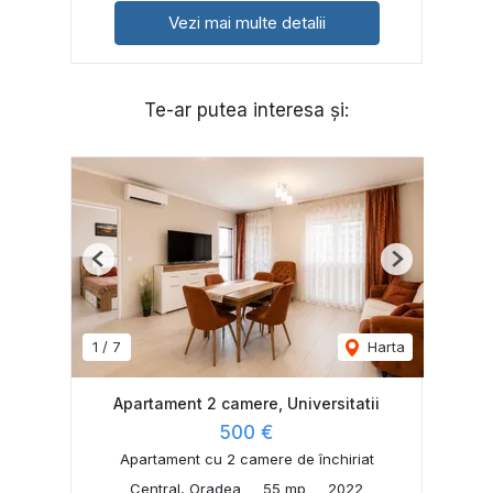
Vezi mai multe detalii
Te-ar putea interesa și:
Previous
Next
1
/
7
Harta
Apartament 2 camere, Universitatii
500 €
Apartament cu 2 camere de închiriat
Central, Oradea
55 mp
2022