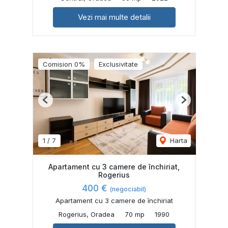
Vezi mai multe detalii
Comision 0%
Exclusivitate
Previous
Next
1
/
7
Harta
Apartament cu 3 camere de închiriat,
Rogerius
400 €
(negociabil)
Apartament cu 3 camere de închiriat
Rogerius, Oradea
70 mp
1990