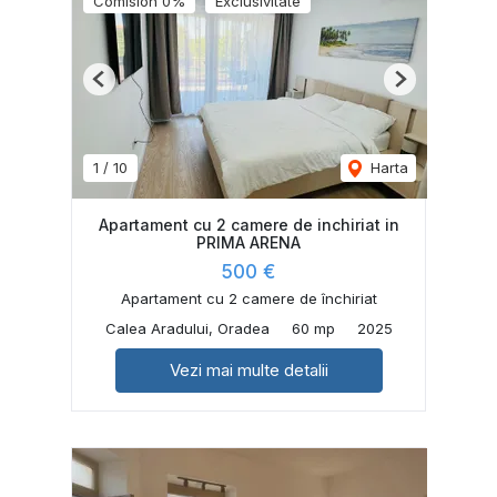
Comision 0%
Exclusivitate
Previous
Next
1
/
10
Harta
Apartament cu 2 camere de inchiriat in
PRIMA ARENA
500 €
Apartament cu 2 camere de închiriat
Calea Aradului, Oradea
60 mp
2025
Vezi mai multe detalii