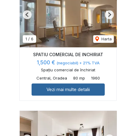
Previous
Next
1
/
6
Harta
SPATIU COMERCIAL DE INCHIRIAT
1,500 €
(negociabil) + 21% TVA
Spațiu comercial de închiriat
Central, Oradea
80 mp
1960
Vezi mai multe detalii