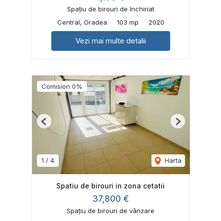
Spațiu de birouri de închiriat
Central, Oradea
103 mp
2020
Vezi mai multe detalii
Comision 0%
Previous
Next
1
/
4
Harta
Spatiu de birouri in zona cetatii
37,800 €
Spațiu de birouri de vânzare