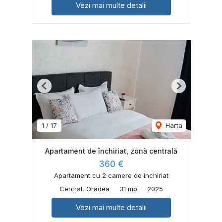
Vezi mai multe detalii
Previous
Next
1
/
17
Harta
Apartament de închiriat, zonă centrală
360 €
Apartament cu 2 camere de închiriat
Central, Oradea
31 mp
2025
Vezi mai multe detalii