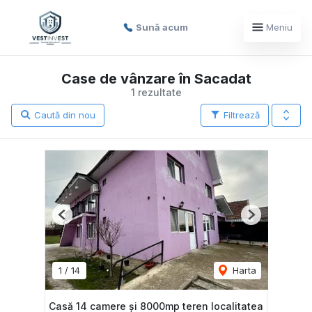
Sună acum
Meniu
Case de vânzare în Sacadat
1 rezultate
Caută din nou
Filtrează
Previous
Next
1
/
14
Harta
Casă 14 camere și 8000mp teren localitatea