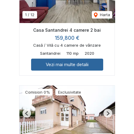
1
/
12
Harta
Casa Santandrei 4 camere 2 bai
159,800 €
Casă / Vilă cu 4 camere de vânzare
Santandrei
110 mp
2020
Vezi mai multe detalii
Comision 0%
Exclusivitate
Previous
Next