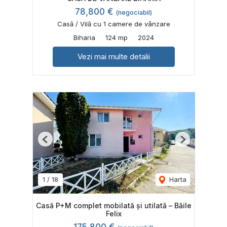
78,800 €
(negociabil)
Casă / Vilă cu 1 camere de vânzare
Biharia
124 mp
2024
Vezi mai multe detalii
Previous
Next
1
/
18
Harta
Casă P+M complet mobilată și utilată – Băile
Felix