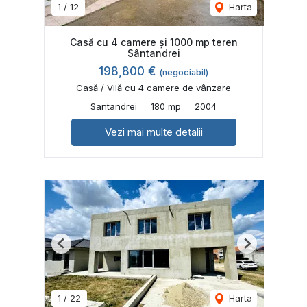
1
/
12
Harta
Casă cu 4 camere și 1000 mp teren
Sântandrei
198,800 €
(negociabil)
Casă / Vilă cu 4 camere de vânzare
Santandrei
180 mp
2004
Vezi mai multe detalii
Previous
Next
1
/
22
Harta