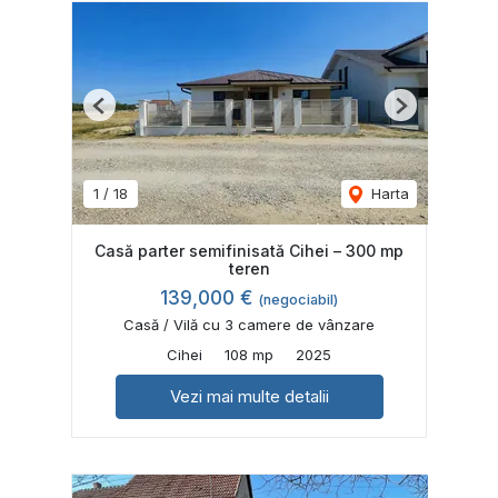
Previous
Next
1
/
18
Harta
Casă parter semifinisatǎ Cihei – 300 mp
teren
139,000 €
(negociabil)
Casă / Vilă cu 3 camere de vânzare
Cihei
108 mp
2025
Vezi mai multe detalii