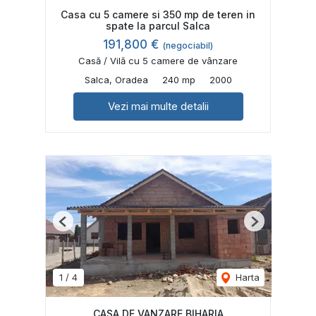
Casa cu 5 camere si 350 mp de teren in
spate la parcul Salca
191,800 €
(negociabil)
Casă / Vilă cu 5 camere de vânzare
Salca, Oradea
240 mp
2000
Vezi mai multe detalii
Previous
Next
1
/
4
Harta
CASA DE VANZARE BIHARIA