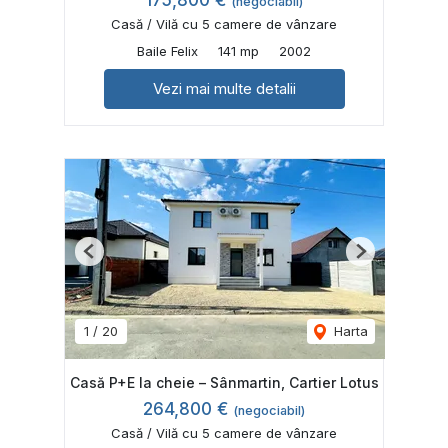
175,800 €
(negociabil)
Casă / Vilă cu 5 camere de vânzare
Baile Felix
141 mp
2002
Vezi mai multe detalii
Previous
Next
1
/
20
Harta
Casă P+E la cheie – Sânmartin, Cartier Lotus
264,800 €
(negociabil)
Casă / Vilă cu 5 camere de vânzare