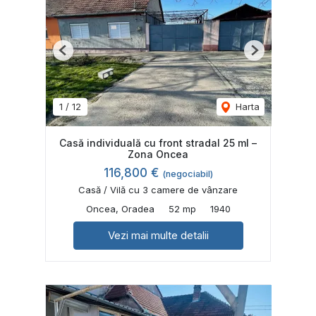
Previous
Next
1
/
12
Harta
Casă individuală cu front stradal 25 ml –
Zona Oncea
116,800 €
(negociabil)
Casă / Vilă cu 3 camere de vânzare
Oncea, Oradea
52 mp
1940
Vezi mai multe detalii