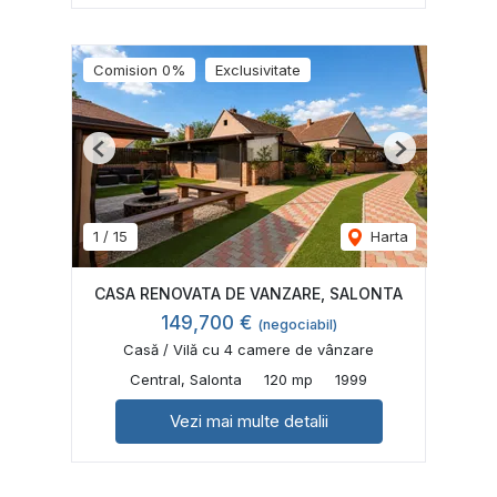
Comision 0%
Exclusivitate
Previous
Next
1
/
15
Harta
CASA RENOVATA DE VANZARE, SALONTA
149,700 €
(negociabil)
Casă / Vilă cu 4 camere de vânzare
Central, Salonta
120 mp
1999
Vezi mai multe detalii