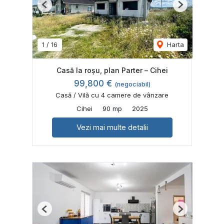
Previous
Next
1
/
16
Harta
Casă la roșu, plan Parter – Cihei
99,800 €
(negociabil)
Casă / Vilă cu 4 camere de vânzare
Cihei
90 mp
2025
Vezi mai multe detalii
Previous
Next