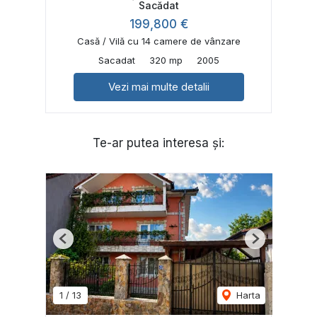
Sacădat
199,800 €
Casă / Vilă cu 14 camere de vânzare
Sacadat
320 mp
2005
Vezi mai multe detalii
Te-ar putea interesa și:
Previous
Next
1
/
13
Harta