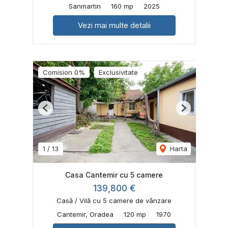
Sanmartin
160 mp
2025
Vezi mai multe detalii
Comision 0%
Exclusivitate
Previous
Next
1
/
13
Harta
Casa Cantemir cu 5 camere
139,800 €
Casă / Vilă cu 5 camere de vânzare
Cantemir, Oradea
120 mp
1970