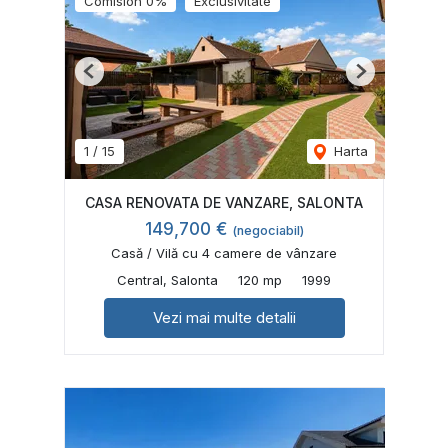
Comision 0%
Exclusivitate
Previous
Next
1
/
15
Harta
CASA RENOVATA DE VANZARE, SALONTA
149,700 €
(negociabil)
Casă / Vilă cu 4 camere de vânzare
Central, Salonta
120 mp
1999
Vezi mai multe detalii