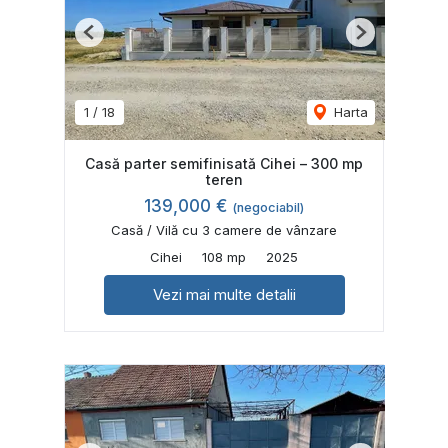
Previous
Next
1
/
18
Harta
Casă parter semifinisatǎ Cihei – 300 mp
teren
139,000 €
(negociabil)
Casă / Vilă cu 3 camere de vânzare
Cihei
108 mp
2025
Vezi mai multe detalii