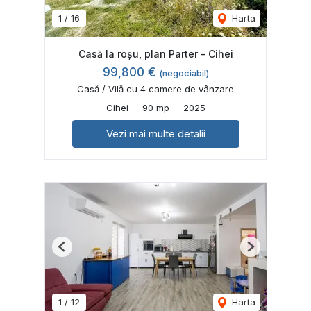
1
/
16
Harta
Casă la roșu, plan Parter – Cihei
99,800 €
(negociabil)
Casă / Vilă cu 4 camere de vânzare
Cihei
90 mp
2025
Vezi mai multe detalii
Previous
Next
1
/
12
Harta