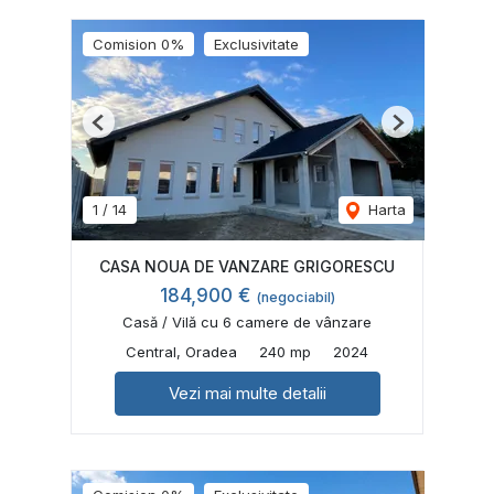
Comision 0%
Exclusivitate
Previous
Next
1
/
14
Harta
CASA NOUA DE VANZARE GRIGORESCU
184,900 €
(negociabil)
Casă / Vilă cu 6 camere de vânzare
Central, Oradea
240 mp
2024
Vezi mai multe detalii