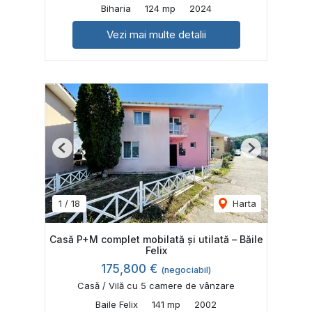
Biharia
124 mp
2024
Vezi mai multe detalii
Previous
Next
1
/
18
Harta
Casă P+M complet mobilată și utilată – Băile
Felix
175,800 €
(negociabil)
Casă / Vilă cu 5 camere de vânzare
Baile Felix
141 mp
2002