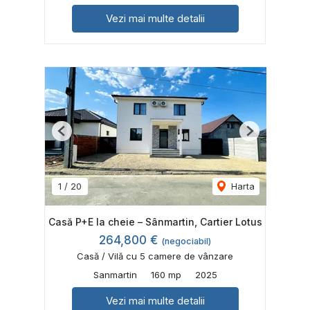
Vezi mai multe detalii
Previous
Next
1
/
20
Harta
Casă P+E la cheie – Sânmartin, Cartier Lotus
264,800 €
(negociabil)
Casă / Vilă cu 5 camere de vânzare
Sanmartin
160 mp
2025
Vezi mai multe detalii