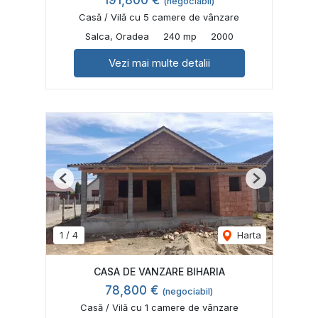
191,800 €
(negociabil)
Casă / Vilă cu 5 camere de vânzare
Salca, Oradea
240 mp
2000
Vezi mai multe detalii
Previous
Next
1
/
4
Harta
CASA DE VANZARE BIHARIA
78,800 €
(negociabil)
Casă / Vilă cu 1 camere de vânzare