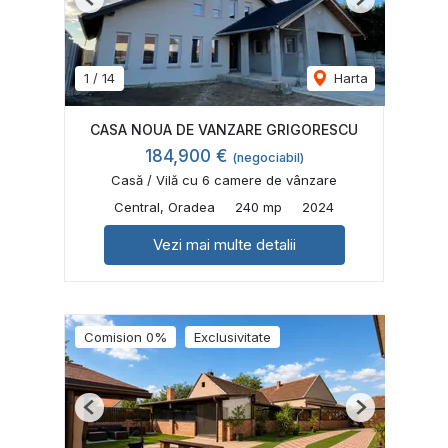
Previous
Next
1
/
14
Harta
CASA NOUA DE VANZARE GRIGORESCU
184,900 €
(negociabil)
Casă / Vilă cu 6 camere de vânzare
Central, Oradea
240 mp
2024
Vezi mai multe detalii
Comision 0%
Exclusivitate
Previous
Next