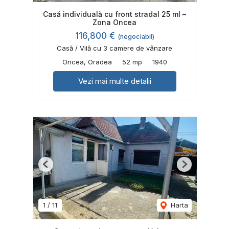
Casă individuală cu front stradal 25 ml –
Zona Oncea
116,800 €
(negociabil)
Casă / Vilă cu 3 camere de vânzare
Oncea, Oradea
52 mp
1940
Vezi mai multe detalii
Previous
Next
1
/
11
Harta