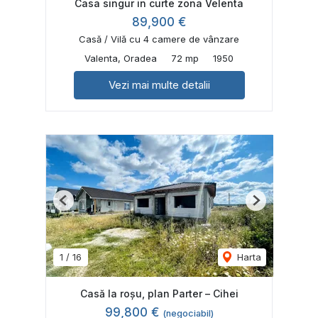
Casa singur in curte zona Velenta
89,900 €
Casă / Vilă cu 4 camere de vânzare
Valenta, Oradea
72 mp
1950
Vezi mai multe detalii
Previous
Next
1
/
16
Harta
Casă la roșu, plan Parter – Cihei
99,800 €
(negociabil)