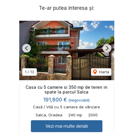
Te-ar putea interesa și:
Previous
Next
1
/
13
Harta
Casa cu 5 camere si 350 mp de teren in
spate la parcul Salca
191,800 €
(negociabil)
Casă / Vilă cu 5 camere de vânzare
Salca, Oradea
240 mp
2000
Vezi mai multe detalii