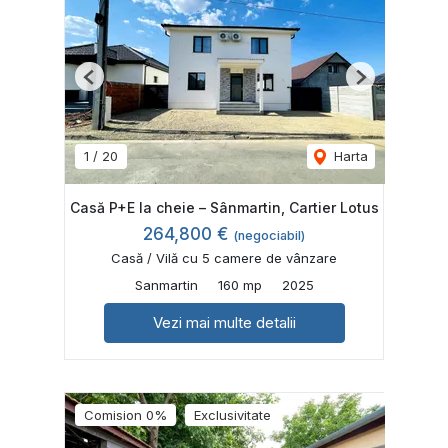
Previous
Next
1
/
20
Harta
Casă P+E la cheie – Sânmartin, Cartier Lotus
264,800 €
(negociabil)
Casă / Vilă cu 5 camere de vânzare
Sanmartin
160 mp
2025
Vezi mai multe detalii
Comision 0%
Exclusivitate