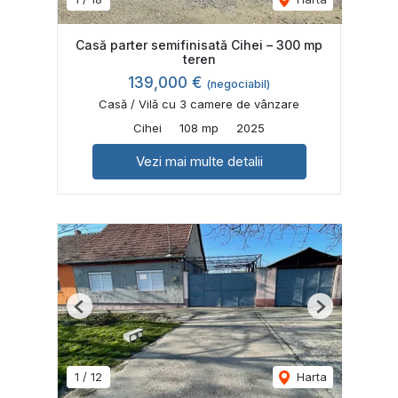
Casă parter semifinisatǎ Cihei – 300 mp
teren
139,000 €
(negociabil)
Casă / Vilă cu 3 camere de vânzare
Cihei
108 mp
2025
Vezi mai multe detalii
Previous
Next
1
/
12
Harta