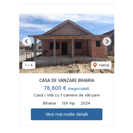
Previous
Next
1
/
4
Harta
CASA DE VANZARE BIHARIA
78,800 €
(negociabil)
Casă / Vilă cu 1 camere de vânzare
Biharia
124 mp
2024
Vezi mai multe detalii