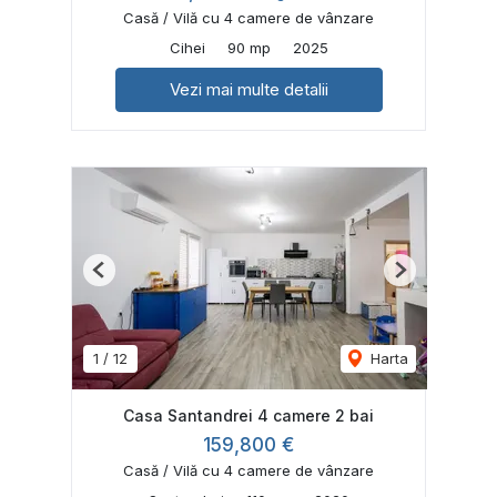
Casă / Vilă cu 4 camere de vânzare
Cihei
90 mp
2025
Vezi mai multe detalii
Previous
Next
1
/
12
Harta
Casa Santandrei 4 camere 2 bai
159,800 €
Casă / Vilă cu 4 camere de vânzare