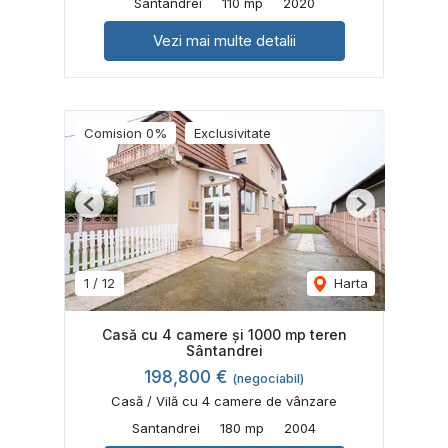
Santandrei
110 mp
2020
Vezi mai multe detalii
Comision 0%
Exclusivitate
Previous
Next
1
/
12
Harta
Casă cu 4 camere și 1000 mp teren
Sântandrei
198,800 €
(negociabil)
Casă / Vilă cu 4 camere de vânzare
Santandrei
180 mp
2004