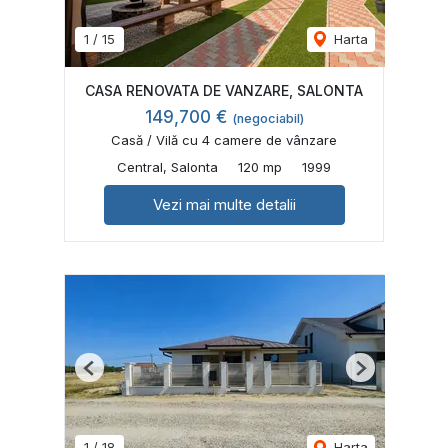
1
/
15
Harta
CASA RENOVATA DE VANZARE, SALONTA
149,700 €
(negociabil)
Casă / Vilă cu 4 camere de vânzare
Central, Salonta
120 mp
1999
Vezi mai multe detalii
Previous
Next
1
/
18
Harta