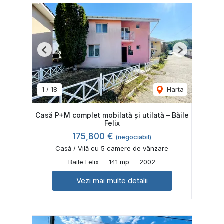
Previous
Next
1
/
18
Harta
Casă P+M complet mobilată și utilată – Băile
Felix
175,800 €
(negociabil)
Casă / Vilă cu 5 camere de vânzare
Baile Felix
141 mp
2002
Vezi mai multe detalii