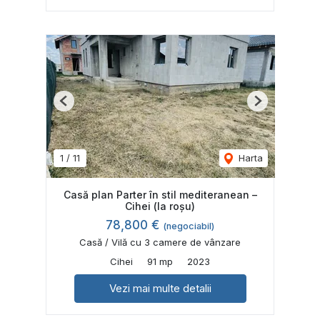
Previous
Next
1
/
11
Harta
Casă plan Parter în stil mediteranean –
Cihei (la roșu)
78,800 €
(negociabil)
Casă / Vilă cu 3 camere de vânzare
Cihei
91 mp
2023
Vezi mai multe detalii