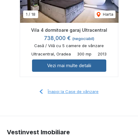
1
/
18
Harta
Vila 4 dormitoare garaj Ultracentral
738,000 €
(negociabil)
Casă / Vilă cu 5 camere de vânzare
Ultracentral, Oradea
300 mp
2013
Vezi mai multe detalii
Înapoi la Case de vânzare
Vestinvest Imobiliare