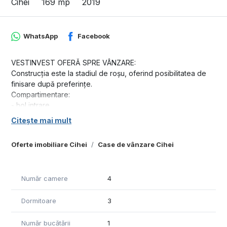
Cihei
169 mp
2019
WhatsApp
Facebook
VESTINVEST OFERǍ SPRE VÂNZARE:
Construcția este la stadiul de roșu, oferind posibilitatea de
finisare după preferințe.
Compartimentare:
- hol intrare
- 3 dormitoare
Citește mai mult
- living cu bucǎtǎrie open-space
- 2 bǎi
Oferte imobiliare Cihei
Case de vânzare Cihei
Suprafețe:
- Suprafață utilă: 169 mp.
- Suprafață construită: 212 mp.
Număr camere
4
- Suprafață teren: 500 mp.
Proprietatea beneficiază de front stradal de 25 ml.
Dormitoare
3
Pret: 99.800 Euro Negociabil
Telefon: 0371 780 037
Număr bucătării
1