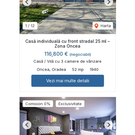
Previous
Next
1
/
12
Harta
Casă individuală cu front stradal 25 ml –
Zona Oncea
116,800 €
(negociabil)
Casă / Vilă cu 3 camere de vânzare
Oncea, Oradea
52 mp
1940
Vezi mai multe detalii
Comision 0%
Exclusivitate
Previous
Next