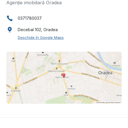
Agenție imobiliară Oradea
0371780037
Decebal 102, Oradea
Deschide în Google Maps