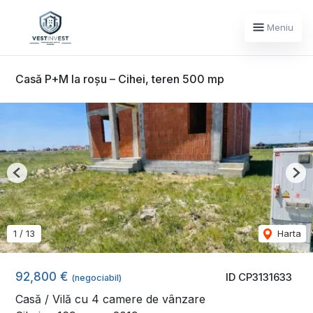
Meniu
Casă P+M la roșu – Cihei, teren 500 mp
Previous
Nex
1
/
13
Harta
92,800 €
ID CP3131633
(negociabil)
Casă / Vilă cu 4 camere de vânzare