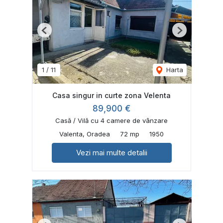
Previous
Next
1
/
11
Harta
Casa singur in curte zona Velenta
89,900 €
Casă / Vilă cu 4 camere de vânzare
Valenta, Oradea
72 mp
1950
Vezi mai multe detalii