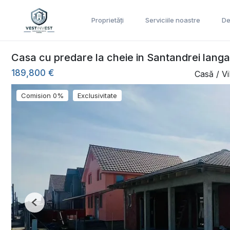
Proprietăți
Serviciile noastre
De
Casa cu predare la cheie in Santandrei langa
189,800 €
Casă / V
Comision 0%
Exclusivitate
Previous