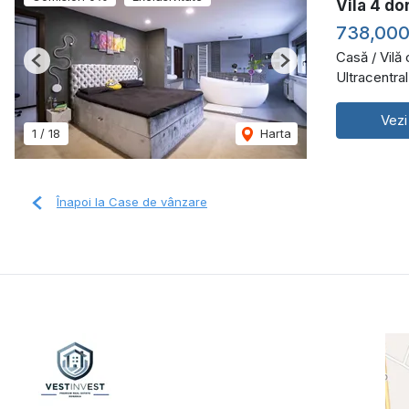
Vila 4 do
738,00
Casă / Vilă
Previous
Next
Ultracentra
Vezi
1
/
18
Harta
Înapoi la Case de vânzare