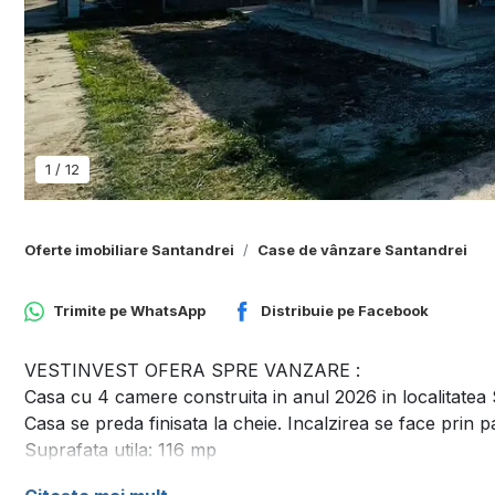
1
/
12
Oferte imobiliare Santandrei
Case de vânzare Santandrei
Trimite pe
WhatsApp
Distribuie pe
Facebook
VESTINVEST OFERA SPRE VANZARE :
Casa cu 4 camere construita in anul 2026 in localitatea 
Casa se preda finisata la cheie. Incalzirea se face prin 
Suprafata utila: 116 mp
Suprafata construita: 145 mp