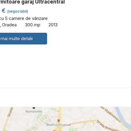
rmitoare garaj Ultracentral
0 €
(negociabil)
 cu 5 camere de vânzare
l, Oradea
300 mp
2013
 mai multe detalii