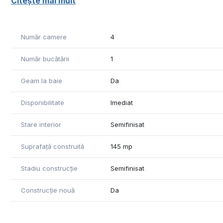
Citește mai mult
Suprafata teren: 447 mp
Compartimentare : 3 dormitoare , living cu bucatarie , 2 
Regim de intaltime : P
Număr camere
4
Utilitati : apa , gaz , .curent , canalizare
Pret: 189.800euro , negociabil
Număr bucătării
1
ID: CP3061082
Geam la baie
Da
Nr. de telefon: 0371-780-037
Disponibilitate
Imediat
Stare interior
Semifinisat
Suprafață construită
145 mp
Stadiu construcție
Semifinisat
Construcție nouă
Da