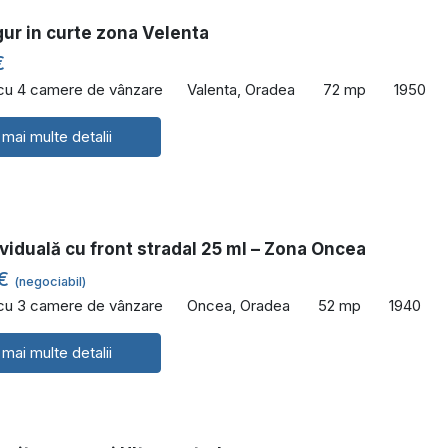
ur in curte zona Velenta
€
 cu 4 camere de vânzare
Valenta, Oradea
72 mp
1950
 mai multe detalii
viduală cu front stradal 25 ml – Zona Oncea
 €
(negociabil)
 cu 3 camere de vânzare
Oncea, Oradea
52 mp
1940
 mai multe detalii