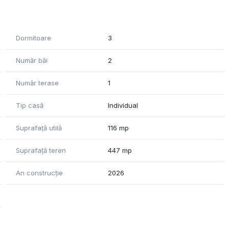
bai , dressing , camera tehnica , terasa.
Dormitoare
3
Număr băi
2
Număr terase
1
Tip casă
Individual
Suprafață utilă
116 mp
Suprafață teren
447 mp
An construcție
2026