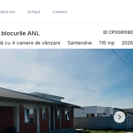
spre noi
Echipa
Contact
ID CP3061082
 blocurile ANL
ilă cu 4 camere de vânzare
Santandrei
116 mp
2026
Next