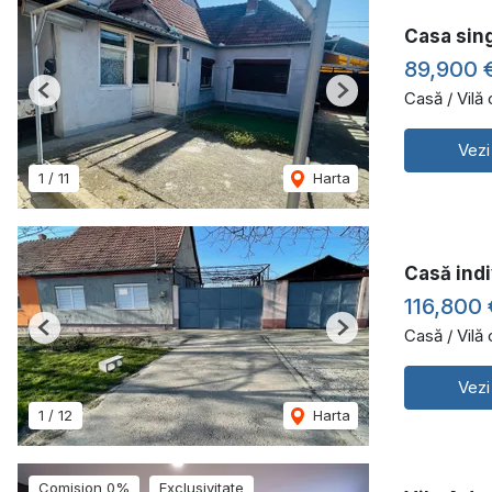
Casa sing
89,900 
Casă / Vilă
Previous
Next
Vezi
1
/
11
Harta
Casă indi
116,800
Casă / Vilă
Previous
Next
Vezi
1
/
12
Harta
Comision 0%
Exclusivitate