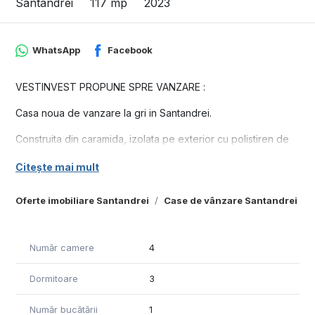
Santandrei
117 mp
2023
WhatsApp
Facebook
VESTINVEST PROPUNE SPRE VANZARE :
Casa noua de vanzare la gri in Santandrei.
Construita din caramida, izolata pe exterior cu polistiren de
10 cm, incalzire in pardoseala, tigla, geamuri termopan cu 3
Citește mai mult
sticle, gard din placi de beton pe 3 laturi.
Compusa din: 3 dormitoare, living, bucătărie, 2 bai, terasa
Oferte imobiliare Santandrei
Case de vânzare Santandrei
acoperita, camera tehnica.
Utilitati: curent electric, la strada apa si gaz
Număr camere
4
Suprafata construită : 144 mp
Dormitoare
3
Suprafata utila: 117 mp
Număr bucătării
1
Suprafata teren: 500 mp