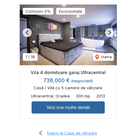
Comision 0%
Exclusivitate
Previous
Next
1
/
18
Harta
Vila 4 dormitoare garaj Ultracentral
738,000 €
(negociabil)
Casă / Vilă cu 5 camere de vânzare
Ultracentral, Oradea
300 mp
2013
Vezi mai multe detalii
Înapoi la Case de vânzare