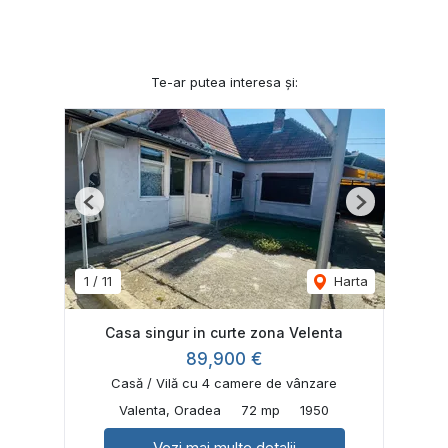
Te-ar putea interesa și:
Previous
Next
1
/
11
Harta
Casa singur in curte zona Velenta
89,900 €
Casă / Vilă cu 4 camere de vânzare
Valenta, Oradea
72 mp
1950
Vezi mai multe detalii