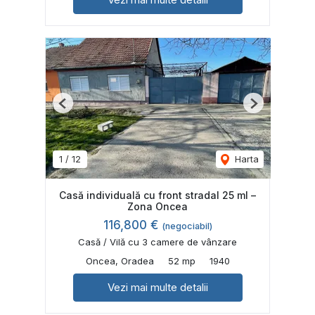
Previous
Next
1
/
12
Harta
Casă individuală cu front stradal 25 ml –
Zona Oncea
116,800 €
(negociabil)
Casă / Vilă cu 3 camere de vânzare
Oncea, Oradea
52 mp
1940
Vezi mai multe detalii