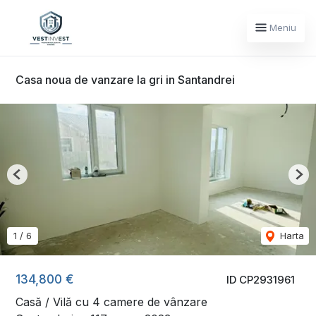
Meniu
Casa noua de vanzare la gri in Santandrei
Previous
Nex
1
/
6
Harta
134,800 €
ID CP2931961
Casă / Vilă cu 4 camere de vânzare