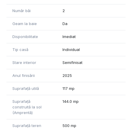
Pret: 134800 euro negociabil
Număr băi
2
ID: CP2931961
Geam la baie
Da
Tel: 0371 780 037
Disponibilitate
Imediat
Tip casă
Individual
Stare interior
Semifinisat
Anul finisării
2025
Suprafață utilă
117 mp
Suprafață
144.0 mp
construită la sol
(Amprentă)
Suprafață teren
500 mp