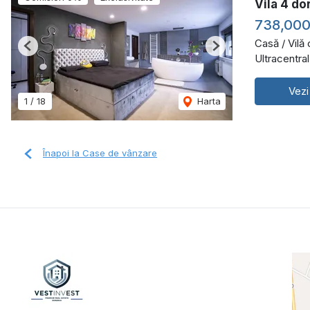
Vila 4 do
738,00
Casă / Vilă
Previous
Next
Ultracentra
Vezi
1
/
18
Harta
Înapoi la Case de vânzare