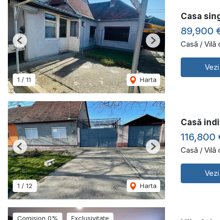
Casa sing
89,900 
Casă / Vilă
Previous
Next
Vezi
1
/
11
Harta
Casă indi
116,800
Casă / Vilă
Previous
Next
Vezi
1
/
12
Harta
Comision 0%
Exclusivitate