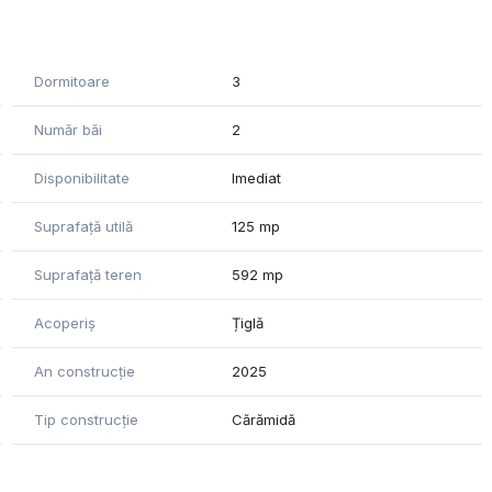
ră acces rapid in oraș. Zona este liniștită si in dezvoltare.
ucției.
Dormitoare
3
Număr băi
2
Disponibilitate
Imediat
Suprafață utilă
125 mp
Suprafață teren
592 mp
Acoperiș
Țiglă
An construcție
2025
Tip construcție
Cărămidă