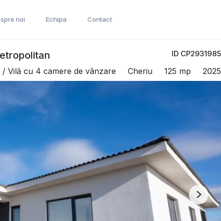
spre noi
Echipa
Contact
ID CP2931985
etropolitan
 / Vilă cu 4 camere de vânzare
Cheriu
125 mp
2025
Next