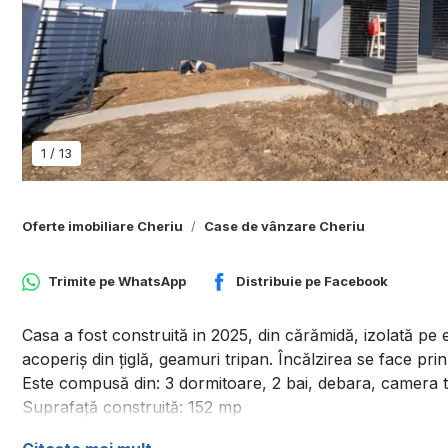
1
/
13
Oferte imobiliare Cheriu
Case de vânzare Cheriu
Trimite pe
WhatsApp
Distribuie pe
Facebook
Casa a fost construită in 2025, din cărămidă, izolată pe 
acoperiș din țiglă, geamuri tripan. Încălzirea se face pr
Este compusă din: 3 dormitoare, 2 bai, debara, camera te
Suprafață construită: 152 mp
Suprafață utila: 125 mp