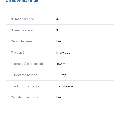
Citește mai mult
Suprafață teren: 592 mp
Este situată in Cheriu, lângă inelul metropolitan, care ofe
Se pot pune la dispoziție poze din fiecare etapa a constr
Număr camere
4
Pret: 134.800 euro + TVA negociabil
Tel: 0371 780 037
Număr bucătării
1
Geam la baie
Da
Tip casă
Individual
Suprafață construită
152 mp
Suprafață terasă
30 mp
Stadiu construcție
Semifinisat
Construcție nouă
Da