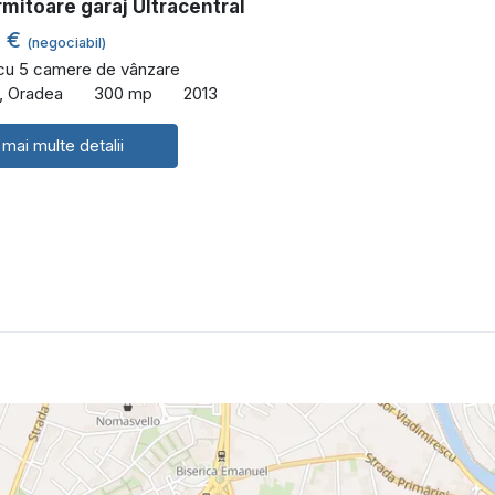
rmitoare garaj Ultracentral
0 €
(negociabil)
 cu 5 camere de vânzare
l, Oradea
300 mp
2013
 mai multe detalii