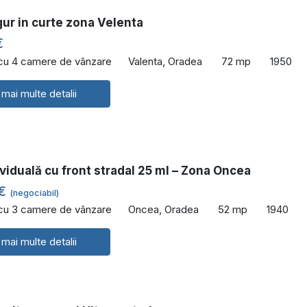
ur in curte zona Velenta
€
 cu 4 camere de vânzare
Valenta, Oradea
72 mp
1950
 mai multe detalii
viduală cu front stradal 25 ml – Zona Oncea
 €
(negociabil)
 cu 3 camere de vânzare
Oncea, Oradea
52 mp
1940
 mai multe detalii