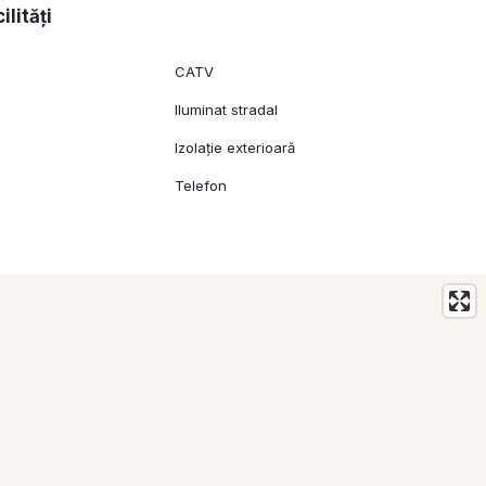
ilități
CATV
Iluminat stradal
Izolație exterioară
Telefon