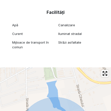
Facilități
Apă
Canalizare
Curent
Iluminat stradal
Mijloace de transport în
Străzi asfaltate
comun