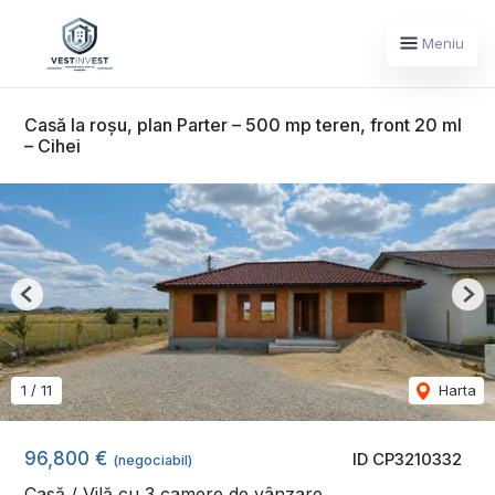
Meniu
Casă la roșu, plan Parter – 500 mp teren, front 20 ml
– Cihei
Previous
Nex
1
/
11
Harta
96,800 €
ID CP3210332
(negociabil)
Casă / Vilă cu 3 camere de vânzare