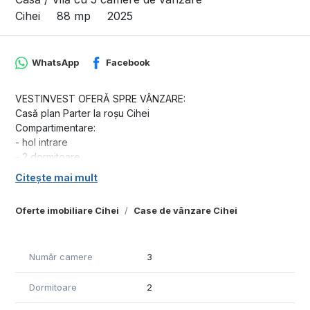
Cihei
88 mp
2025
WhatsApp
Facebook
VESTINVEST OFERǍ SPRE VÂNZARE:
Casǎ plan Parter la roșu Cihei
Compartimentare:
- hol intrare
- 2 dormitoare
- living cu bucǎtǎrie open-space
Citește mai mult
- 2 bǎi
Suprafețe:
Oferte imobiliare Cihei
Case de vânzare Cihei
- Suprafațǎ utilǎ: 88 mp.
- Suprafațǎ construitǎ: 110 mp.
- Suprafațǎ teren: 500 mp.
Număr camere
3
Front stradal: 20 ml
Proprietatea se predă la stadiul de roșu, oferind libertatea
Dormitoare
2
de a finaliza interiorul exact după stilul dorit.
Pret: 96.800 Euro Negociabil