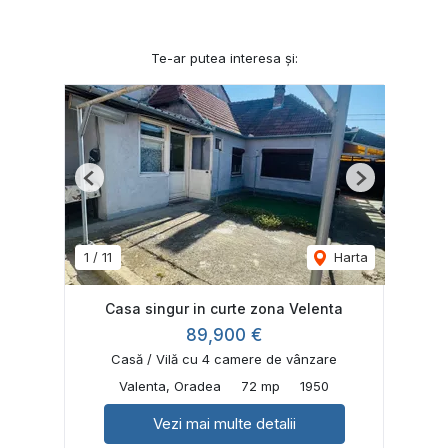
Te-ar putea interesa și:
Previous
Next
1
/
11
Harta
Casa singur in curte zona Velenta
89,900 €
Casă / Vilă cu 4 camere de vânzare
Valenta, Oradea
72 mp
1950
Vezi mai multe detalii