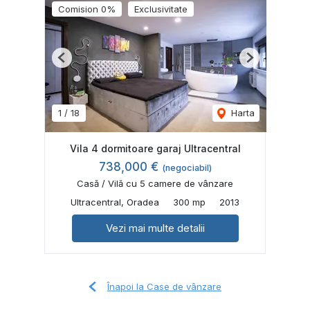
Comision 0%
Exclusivitate
Previous
Next
1
/
18
Harta
Vila 4 dormitoare garaj Ultracentral
738,000 €
(negociabil)
Casă / Vilă cu 5 camere de vânzare
Ultracentral, Oradea
300 mp
2013
Vezi mai multe detalii
Înapoi la Case de vânzare