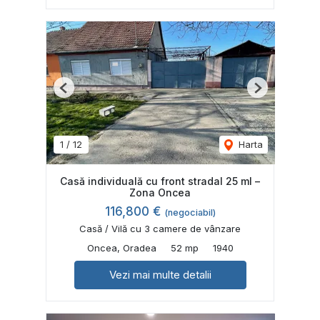
Previous
Next
1
/
12
Harta
Casă individuală cu front stradal 25 ml –
Zona Oncea
116,800 €
(negociabil)
Casă / Vilă cu 3 camere de vânzare
Oncea, Oradea
52 mp
1940
Vezi mai multe detalii