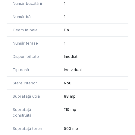
Telefon: 0371 780 037
Număr bucătării
1
Număr băi
1
Geam la baie
Da
Număr terase
1
Disponibilitate
Imediat
Tip casă
Individual
Stare interior
Nou
Suprafață utilă
88 mp
Suprafață
110 mp
construită
Suprafață teren
500 mp