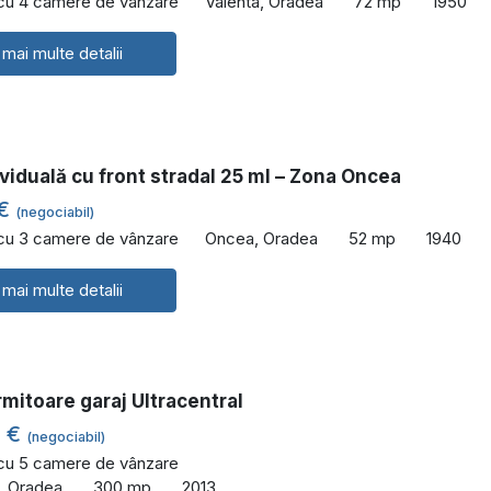
 cu 4 camere de vânzare
Valenta, Oradea
72 mp
1950
 mai multe detalii
viduală cu front stradal 25 ml – Zona Oncea
 €
(negociabil)
 cu 3 camere de vânzare
Oncea, Oradea
52 mp
1940
 mai multe detalii
rmitoare garaj Ultracentral
0 €
(negociabil)
 cu 5 camere de vânzare
l, Oradea
300 mp
2013