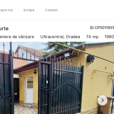
spre noi
Echipa
Contact
ID CP3011951
urte
camere de vânzare
Ultracentral, Oradea
74 mp
1980
Next