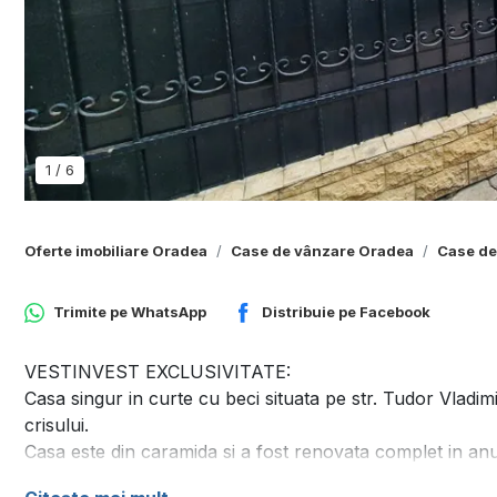
1
/
6
Oferte imobiliare Oradea
Case de vânzare Oradea
Case de
Trimite pe
WhatsApp
Distribuie pe
Facebook
VESTINVEST EXCLUSIVITATE:
Casa singur in curte cu beci situata pe str. Tudor Vladim
crisului.
Casa este din caramida si a fost renovata complet in an
Suprafata totala: 92mp