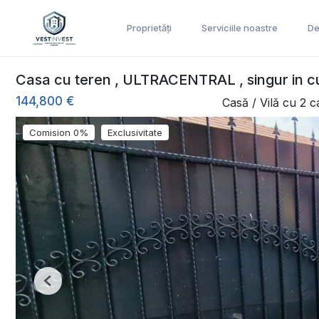
Proprietăți
Serviciile noastre
De
Casa cu teren , ULTRACENTRAL , singur in c
144,800 €
Casă / Vilă cu 2 
Comision 0%
Exclusivitate
Previous