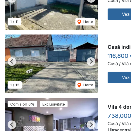
Casă / Vilă
Previous
Next
Vezi
1
/
11
Harta
Casă indi
116,800
Casă / Vilă
Previous
Next
Vezi
1
/
12
Harta
Comision 0%
Exclusivitate
Vila 4 do
738,00
Casă / Vilă
Previous
Next
Ultracentra