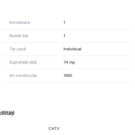
Dormitoare
1
l
Număr băi
1
Tip casă
Individual
Suprafață utilă
74 mp
An construcție
1980
ilități
CATV