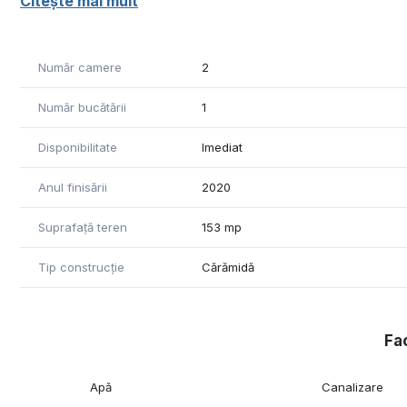
Citește mai mult
Suprafata utila: 74mp
Suprafata teren: 153mp
Suprafata beci : 20 mp
Număr camere
2
Compartimentare: dormitor , living , bucatarie , baie , ho
Pret: 144.800 euro , negociabil
Număr bucătării
1
Nr.de telefon: 0371-780-037
ID: CP3011951
Disponibilitate
Imediat
Anul finisării
2020
Suprafață teren
153 mp
Tip construcție
Cărămidă
Fac
Apă
Canalizare