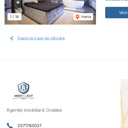
Vezi
1
/
18
Harta
Înapoi la Case de vânzare
Agenție imobiliară Oradea
0371780037