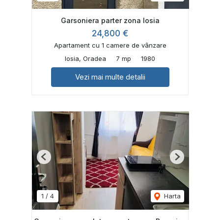
Garsoniera parter zona Iosia
24,800 €
Apartament cu 1 camere de vânzare
Iosia, Oradea
7 mp
1980
Vezi mai multe detalii
Previous
Next
1
/
4
Harta