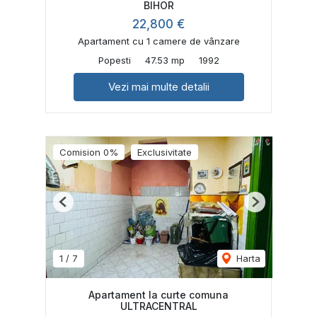
BIHOR
22,800 €
Apartament cu 1 camere de vânzare
Popesti
47.53 mp
1992
Vezi mai multe detalii
Comision 0%
Exclusivitate
Previous
Next
1
/
7
Harta
Apartament la curte comuna
ULTRACENTRAL