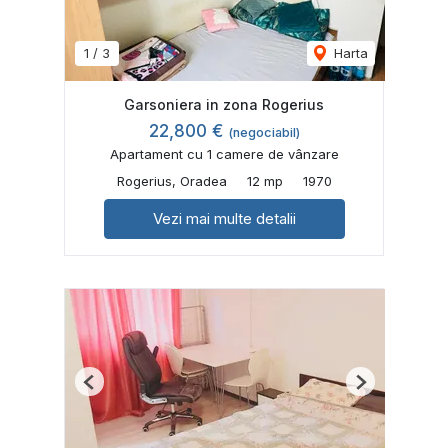
1
/
3
Harta
Garsoniera in zona Rogerius
22,800 €
(negociabil)
Apartament cu 1 camere de vânzare
Rogerius, Oradea
12 mp
1970
Vezi mai multe detalii
Previous
Next