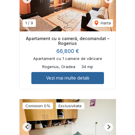
Previous
Next
1
/
9
Harta
Apartament cu o cameră, decomandat –
Rogerius
66,800 €
Apartament cu 1 camere de vânzare
Rogerius, Oradea
34 mp
Vezi mai multe detalii
Comision 0%
Exclusivitate
Previous
Next