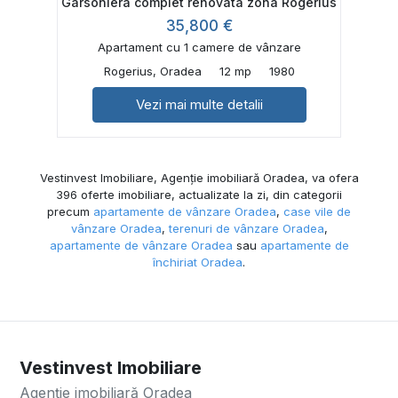
Garsoniera complet renovata zona Rogerius
35,800 €
Apartament cu 1 camere de vânzare
Rogerius, Oradea
12 mp
1980
Vezi mai multe detalii
Vestinvest Imobiliare, Agenție imobiliară Oradea, va ofera
396 oferte imobiliare, actualizate la zi, din categorii
precum
apartamente de vânzare Oradea
,
case vile de
vânzare Oradea
,
terenuri de vânzare Oradea
,
apartamente de vânzare Oradea
sau
apartamente de
închiriat Oradea
.
Vestinvest Imobiliare
Agenție imobiliară Oradea