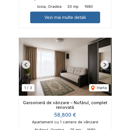
Iosia, Oradea
20 mp
1980
Vezi mai multe detalii
Previous
Next
1
/
3
Harta
Garsonieră de vânzare – Nufărul, complet
renovată
58,800 €
Apartament cu 1 camere de vânzare
Nufarul, Oradea
25 mp
1980