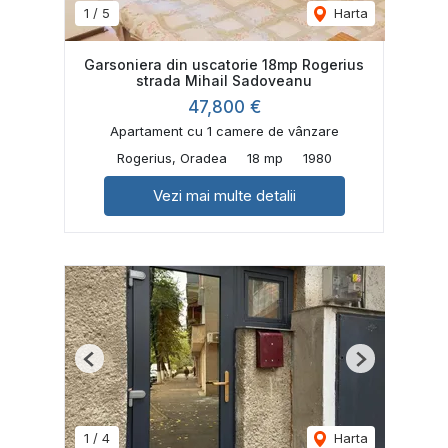
1
/
5
Harta
Garsoniera din uscatorie 18mp Rogerius
strada Mihail Sadoveanu
47,800 €
Apartament cu 1 camere de vânzare
Rogerius, Oradea
18 mp
1980
Vezi mai multe detalii
Previous
Next
1
/
4
Harta