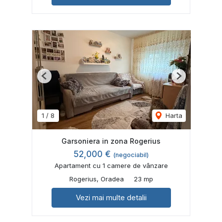
Previous
Next
1
/
8
Harta
Garsoniera in zona Rogerius
52,000 €
(negociabil)
Apartament cu 1 camere de vânzare
Rogerius, Oradea
23 mp
Vezi mai multe detalii