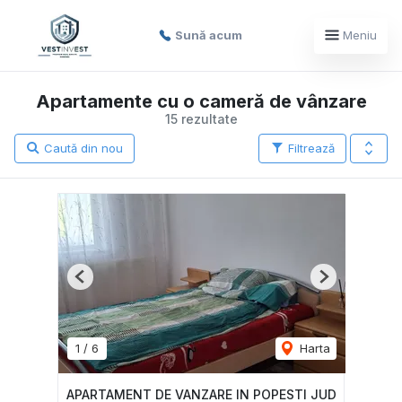
Sună acum
Meniu
Apartamente cu o cameră de vânzare
15 rezultate
Caută din nou
Filtrează
Previous
Next
1
/
6
Harta
APARTAMENT DE VANZARE IN POPESTI JUD