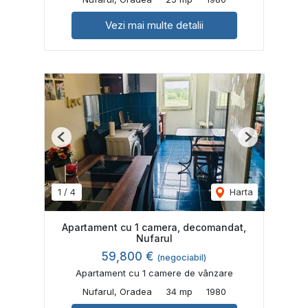
Vezi mai multe detalii
Previous
Next
1
/
4
Harta
Apartament cu 1 camera, decomandat,
Nufarul
59,800 €
(negociabil)
Apartament cu 1 camere de vânzare
Nufarul, Oradea
34 mp
1980