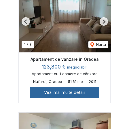
Previous
Next
1
/
8
Harta
Apartament de vanzare in Oradea
123,800 €
(negociabil)
Apartament cu 1 camere de vânzare
Nufarul, Oradea
51.61 mp
2011
Vezi mai multe detalii