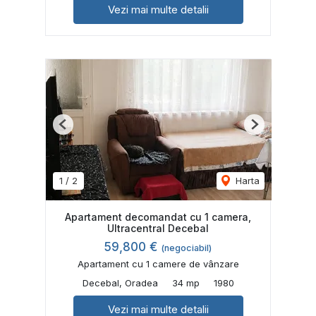
Vezi mai multe detalii
Previous
Next
1
/
2
Harta
Apartament decomandat cu 1 camera,
Ultracentral Decebal
59,800 €
(negociabil)
Apartament cu 1 camere de vânzare
Decebal, Oradea
34 mp
1980
Vezi mai multe detalii