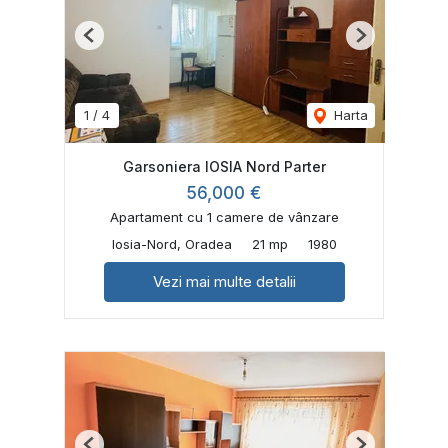
Previous
Next
1
/
4
Harta
Garsoniera IOSIA Nord Parter
56,000 €
Apartament cu 1 camere de vânzare
Iosia-Nord, Oradea
21 mp
1980
Vezi mai multe detalii