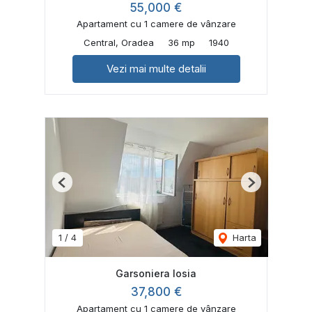
55,000 €
Apartament cu 1 camere de vânzare
Central, Oradea
36 mp
1940
Vezi mai multe detalii
Previous
Next
1
/
4
Harta
Garsoniera Iosia
37,800 €
Apartament cu 1 camere de vânzare