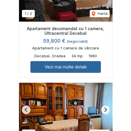
1
/
2
Harta
Apartament decomandat cu 1 camera,
Ultracentral Decebal
59,800 €
(negociabil)
Apartament cu 1 camere de vânzare
Decebal, Oradea
34 mp
1980
Vezi mai multe detalii
Previous
Next