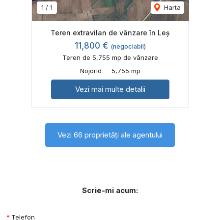
1
/
1
Harta
Teren extravilan de vânzare în Leș
11,800 €
(negociabil)
Teren de 5,755 mp de vânzare
Nojorid
5,755 mp
Vezi mai multe detalii
Vezi 66 proprietăți ale agentului
Scrie-mi acum:
Telefon