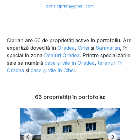
botis.ciprian@gmail.com
Ciprian are 66 de proprietăți active în portofoliu. Are
expertiză dovedită în
Oradea
,
Cihei
și
Sanmartin
, în
special în zona
Dealuri Oradea
. Printre specializările
sale se numără
case și vile în Oradea
,
terenuri în
Oradea
și
case și vile în Cihei
.
66 proprietăți în portofoliu:
Previous
Next