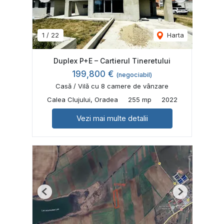
1
/
22
Harta
Duplex P+E – Cartierul Tineretului
199,800 €
(negociabil)
Casă / Vilă cu 8 camere de vânzare
Calea Clujului, Oradea
255 mp
2022
Vezi mai multe detalii
Previous
Next