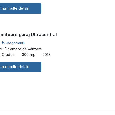
 mai multe detalii
rmitoare garaj Ultracentral
0 €
(negociabil)
 cu 5 camere de vânzare
l, Oradea
300 mp
2013
 mai multe detalii