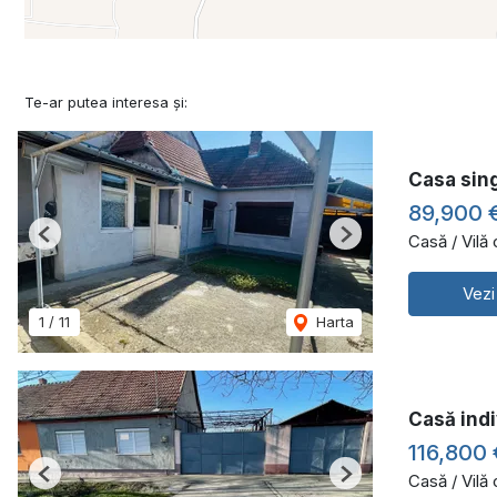
Te-ar putea interesa și:
Casa sing
89,900 
Casă / Vilă
Previous
Next
Vezi
1
/
11
Harta
Casă indi
116,800
Casă / Vilă
Previous
Next