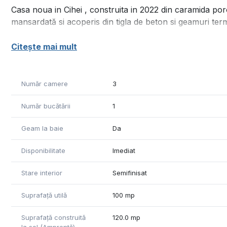
Casa noua in Cihei , construita in 2022 din caramida poro
mansardată si acoperis din tigla de beton si geamuri te
Compusa din: living cu bucatarie open space, 2 dormitoa
Citește mai mult
Utilitati: apa, curent, canalizare. (Urmează gaz si asfalt)
Suprafata teren: 300 mp
Număr camere
3
Suprafata construita: 120 mp
Număr bucătării
1
Suprafata utila: 90 mp + terasa acoperita
Geam la baie
Da
Pret: 99.000 euro
Disponibilitate
Imediat
Telefon: 0371 780 037
Stare interior
Semifinisat
Suprafață utilă
100 mp
Suprafață construită
120.0 mp