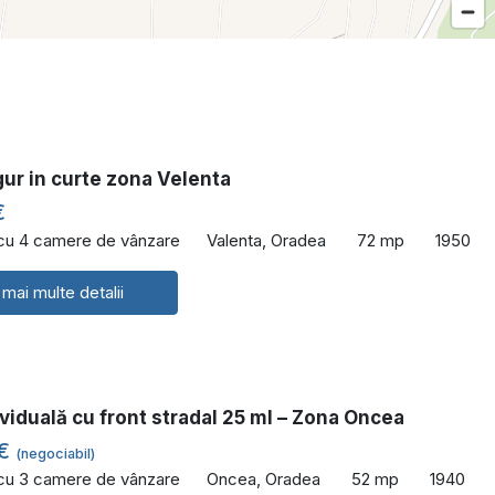
ur in curte zona Velenta
€
 cu 4 camere de vânzare
Valenta, Oradea
72 mp
1950
 mai multe detalii
viduală cu front stradal 25 ml – Zona Oncea
 €
(negociabil)
 cu 3 camere de vânzare
Oncea, Oradea
52 mp
1940