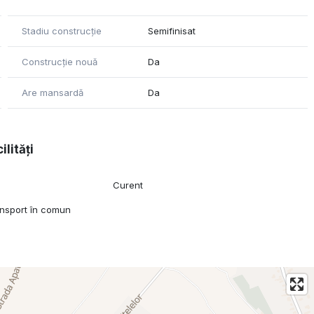
Stadiu construcție
Semifinisat
Construcție nouă
Da
Are mansardă
Da
ilități
Curent
ansport în comun