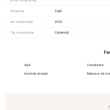
la sol (Amprentă)
Acoperiș
Țiglă
An construcție
2025
Tip construcție
Cărămidă
Fac
Apă
Canalizare
Iluminat stradal
Mijloace de tr