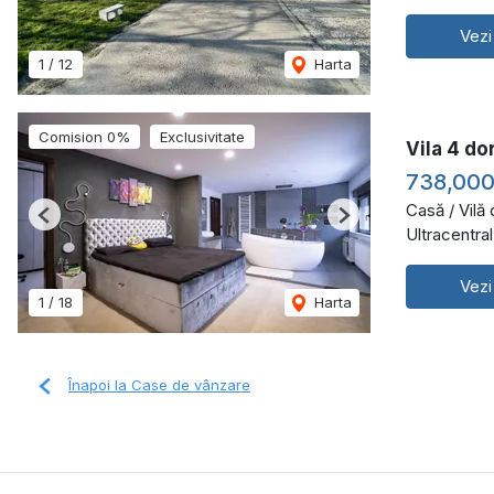
Vezi
1
/
12
Harta
Comision 0%
Exclusivitate
Vila 4 do
738,00
Casă / Vilă
Previous
Next
Ultracentra
Vezi
1
/
18
Harta
Înapoi la Case de vânzare