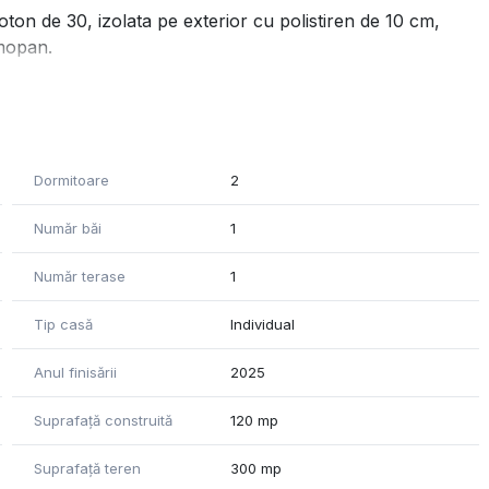
ton de 30, izolata pe exterior cu polistiren de 10 cm,
rmopan.
re, baie, debara, camera si tehnica terasa acoperita.
Dormitoare
2
Număr băi
1
Număr terase
1
Tip casă
Individual
Anul finisării
2025
Suprafață construită
120 mp
Suprafață teren
300 mp