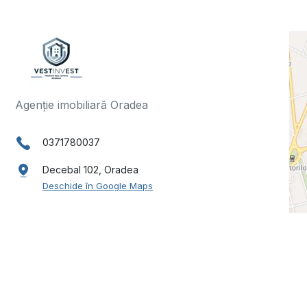
Agenție imobiliară Oradea
0371780037
Decebal 102, Oradea
Deschide în Google Maps