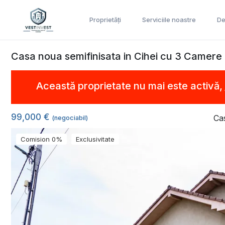
Proprietăți
Serviciile noastre
De
Casa noua semifinisata in Cihei cu 3 Camere
Această proprietate nu mai este activă,
99,000 €
Ca
(negociabil)
Comision 0%
Exclusivitate