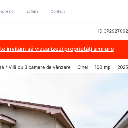
spre noi
Echipa
Contact
ID CP2927092
te invităm să vizualizezi proprietăți similare
să / Vilă cu 3 camere de vânzare
Cihei
100 mp
2025