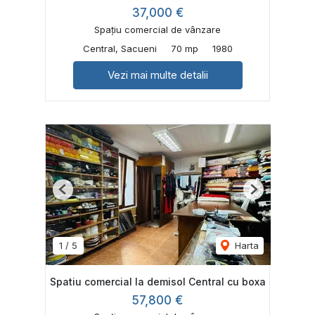
37,000 €
Spațiu comercial de vânzare
Central, Sacueni
70 mp
1980
Vezi mai multe detalii
Previous
Next
1
/
5
Harta
Spatiu comercial la demisol Central cu boxa
57,800 €