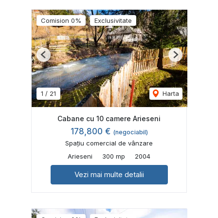
Comision 0%
Exclusivitate
Previous
Next
1
/
21
Harta
Cabane cu 10 camere Arieseni
178,800 €
(negociabil)
Spațiu comercial de vânzare
Arieseni
300 mp
2004
Vezi mai multe detalii