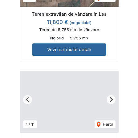
Teren extravilan de vânzare în Leș
11,800 €
(negociabil)
Teren de 5,755 mp de vânzare
Nojorid
5,755 mp
Vezi mai multe detalii
Previous
Next
1
/
11
Harta