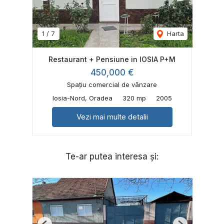
1
/
7
Harta
Restaurant + Pensiune in IOSIA P+M
450,000 €
Spațiu comercial de vânzare
Iosia-Nord, Oradea
320 mp
2005
Vezi mai multe detalii
Te-ar putea interesa și: