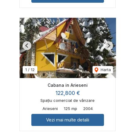
Previous
Next
1
/
12
Harta
Cabana in Arieseni
122,800 €
Spațiu comercial de vânzare
Arieseni
125 mp
2004
Vezi mai multe detalii