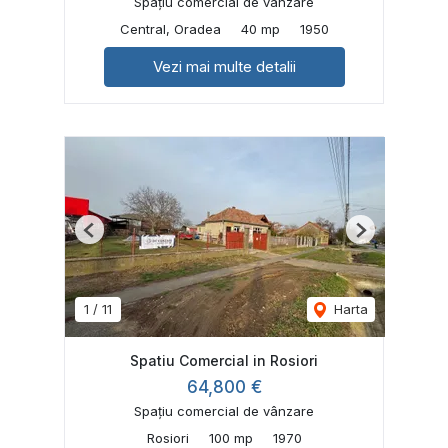
Spațiu comercial de vânzare
Central, Oradea
40 mp
1950
Vezi mai multe detalii
Previous
Next
1
/
11
Harta
Spatiu Comercial in Rosiori
64,800 €
Spațiu comercial de vânzare
Rosiori
100 mp
1970