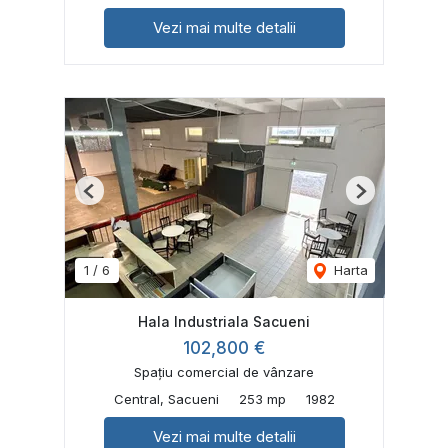
Vezi mai multe detalii
Previous
Next
1
/
6
Harta
Hala Industriala Sacueni
102,800 €
Spațiu comercial de vânzare
Central, Sacueni
253 mp
1982
Vezi mai multe detalii