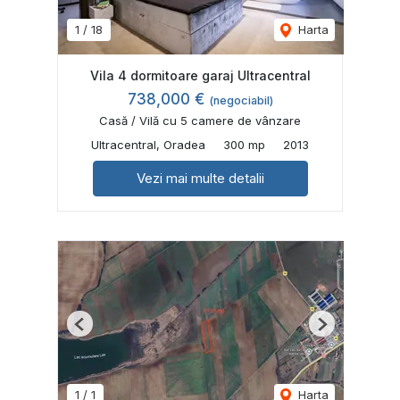
1
/
18
Harta
Vila 4 dormitoare garaj Ultracentral
738,000 €
(negociabil)
Casă / Vilă cu 5 camere de vânzare
Ultracentral, Oradea
300 mp
2013
Vezi mai multe detalii
Previous
Next
1
/
1
Harta