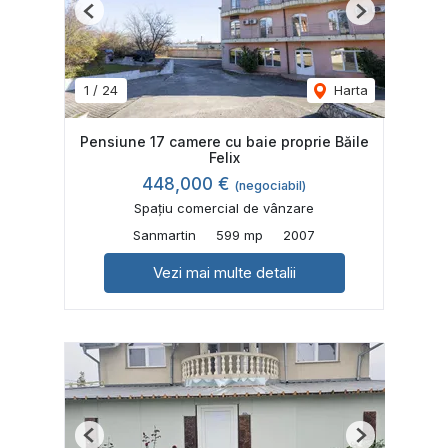
Previous
Next
1
/
24
Harta
Pensiune 17 camere cu baie proprie Băile
Felix
448,000 €
(negociabil)
Spațiu comercial de vânzare
Sanmartin
599 mp
2007
Vezi mai multe detalii
Previous
Next