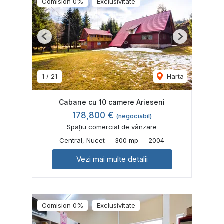
Comision 0%
Exclusivitate
Previous
Next
1
/
21
Harta
Cabane cu 10 camere Arieseni
178,800 €
(negociabil)
Spațiu comercial de vânzare
Central, Nucet
300 mp
2004
Vezi mai multe detalii
Comision 0%
Exclusivitate