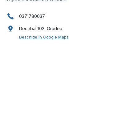
0371780037
Decebal 102, Oradea
Deschide în Google Maps