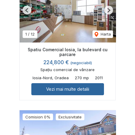
Previous
Next
1
/
12
Harta
Spatiu Comercial Iosia, la bulevard cu
parcare
224,800 €
(negociabil)
Spațiu comercial de vânzare
Iosia-Nord, Oradea
270 mp
2011
Vezi mai multe detalii
Comision 0%
Exclusivitate