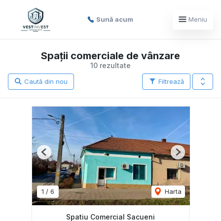
Sună acum
Meniu
Spații comerciale de vânzare
10 rezultate
Caută din nou
Filtrează
Previous
Next
1
/
6
Harta
Spatiu Comercial Sacueni