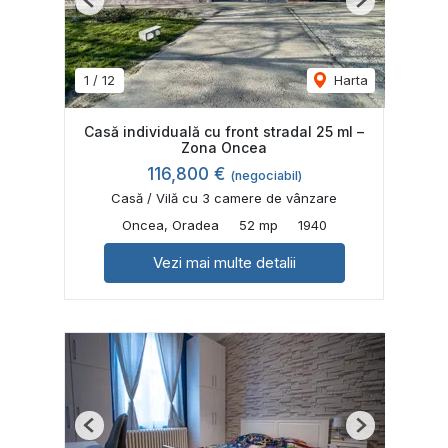
Previous
Next
1
/
12
Harta
Casă individuală cu front stradal 25 ml –
Zona Oncea
116,800 €
(negociabil)
Casă / Vilă cu 3 camere de vânzare
Oncea, Oradea
52 mp
1940
Vezi mai multe detalii
Previous
Next