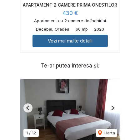
APARTAMENT 2 CAMERE PRIMA ONESTILOR
430 €
Apartament cu 2 camere de închiriat
Decebal, Oradea
60 mp
2020
Vezi mai multe detalii
Te-ar putea interesa și:
Previous
Next
1
/
12
Harta