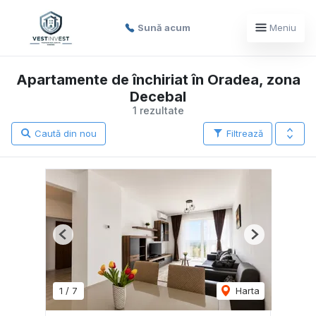
Sună acum
Meniu
Apartamente de închiriat în Oradea, zona
Decebal
1 rezultate
Caută din nou
Filtrează
Previous
Next
1
/
7
Harta