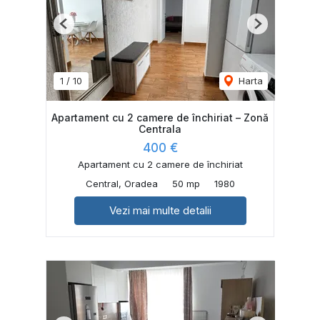
Previous
Next
1
/
10
Harta
Apartament cu 2 camere de închiriat – Zonă
Centrala
400 €
Apartament cu 2 camere de închiriat
Central, Oradea
50 mp
1980
Vezi mai multe detalii