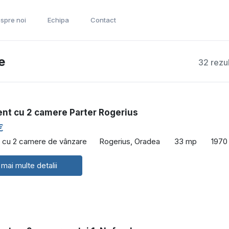
spre noi
Echipa
Contact
e
32 rezu
nt cu 2 camere Parter Rogerius
€
 cu 2 camere de vânzare
Rogerius, Oradea
33 mp
1970
 mai multe detalii