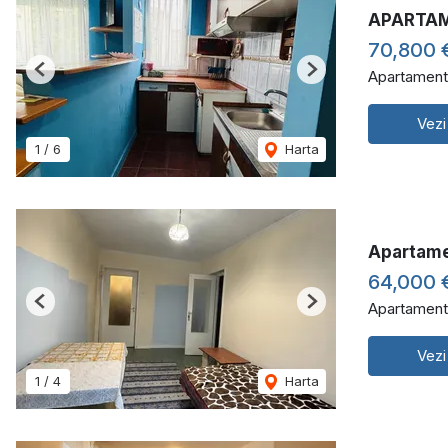
APARTAM
70,800 
Apartament
Previous
Next
Vezi
1
/
6
Harta
Apartame
64,000 
Apartament
Previous
Next
Vezi
1
/
4
Harta