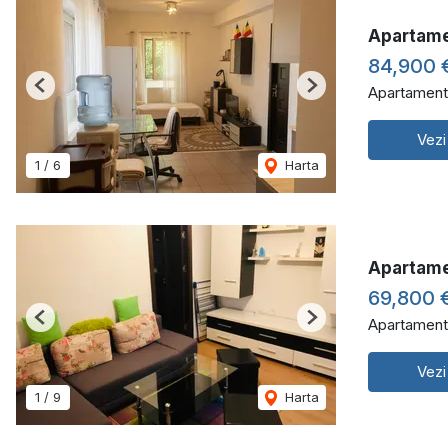
Apartamen
84,900 
Apartament
Previous
Next
Vezi
1
/
6
Harta
Apartame
69,800 
Apartament
Previous
Next
Vezi
1
/
9
Harta