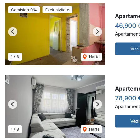
Comision 0%
Exclusivitate
Apartame
46,900 
Apartament
Previous
Next
Vezi
1
/
6
Harta
Aparteme
78,900 
Apartament
Previous
Next
Vezi
1
/
8
Harta