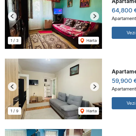
Apartamen
64,800 
Apartament
Previous
Next
Vezi
1
/
3
Harta
Apartame
59,900 
Apartament
Previous
Next
Vezi
1
/
9
Harta