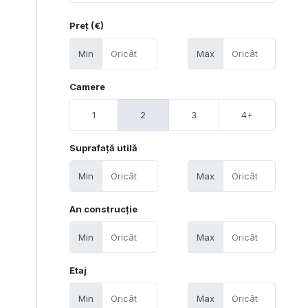
Preț (€)
Min
Max
Camere
1
2
3
4+
Suprafață utilă
Min
Max
An construcție
Min
Max
Etaj
Min
Max