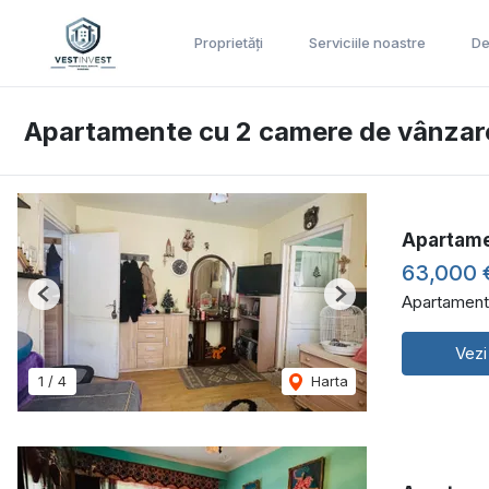
Proprietăți
Serviciile noastre
De
Apartamente cu 2 camere de vânzar
Apartame
63,000 
Apartament
Previous
Next
Vezi
1
/
4
Harta