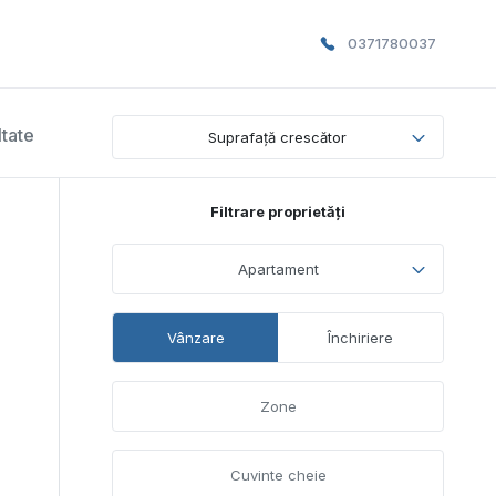
0371780037
ltate
Suprafață crescător
Filtrare proprietăți
Apartament
Vânzare
Închiriere