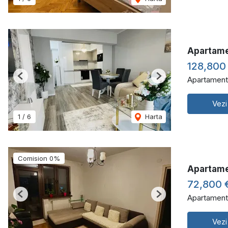
Apartame
128,800
Apartament
Previous
Next
Vezi
1
/
6
Harta
Comision 0%
Apartame
72,800 
Apartament
Previous
Next
Vezi