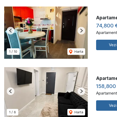
Apartame
74,800 
Apartament
Previous
Next
Vezi
1
/
10
Harta
Apartame
158,800
Apartament
Previous
Next
Vezi
1
/
6
Harta