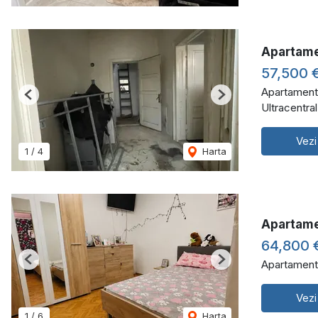
Apartame
57,500 
Apartament
Previous
Next
Ultracentra
Vezi
1
/
4
Harta
Apartame
64,800 
Apartament
Previous
Next
Vezi
1
/
6
Harta