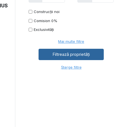
IUS
Construcții noi
Comision 0%
Exclusivități
Mai multe filtre
Șterge filtre