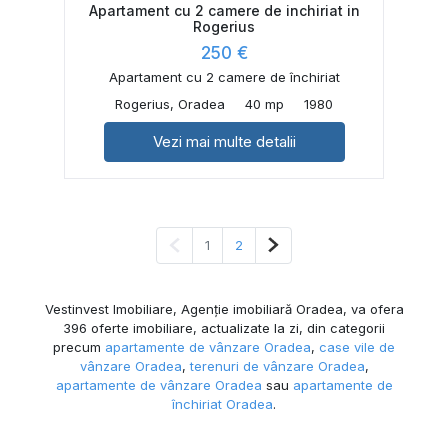
Apartament cu 2 camere de inchiriat in
Rogerius
250 €
Apartament cu 2 camere de închiriat
Rogerius, Oradea
40 mp
1980
Vezi mai multe detalii
Pagina anterioară
Pagina următoare
1
2
Vestinvest Imobiliare, Agenție imobiliară Oradea, va ofera
396 oferte imobiliare, actualizate la zi, din categorii
precum
apartamente de vânzare Oradea
,
case vile de
vânzare Oradea
,
terenuri de vânzare Oradea
,
apartamente de vânzare Oradea
sau
apartamente de
închiriat Oradea
.