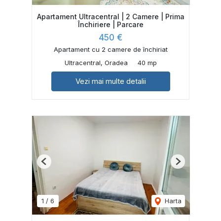
Apartament Ultracentral | 2 Camere | Prima
Închiriere | Parcare
450 €
Apartament cu 2 camere de închiriat
Ultracentral, Oradea
40 mp
Vezi mai multe detalii
Previous
Next
1
/
6
Harta