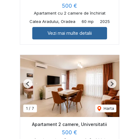
500 €
Apartament cu 2 camere de închiriat
Calea Aradului, Oradea
60 mp
2025
Vezi mai multe detalii
Previous
Next
1
/
7
Harta
Apartament 2 camere, Universitatii
500 €