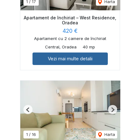
1
/
17
Harta
Apartament de închiriat – West Residence,
Oradea
420 €
Apartament cu 2 camere de închiriat
Central, Oradea
40 mp
Vezi mai multe detalii
Previous
Next
1
/
16
Harta