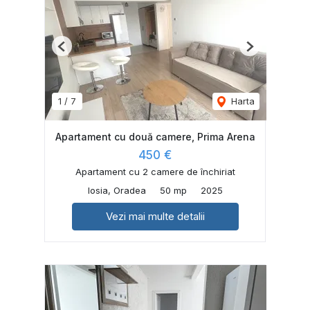
Previous
Next
1
/
7
Harta
Apartament cu două camere, Prima Arena
450 €
Apartament cu 2 camere de închiriat
Iosia, Oradea
50 mp
2025
Vezi mai multe detalii