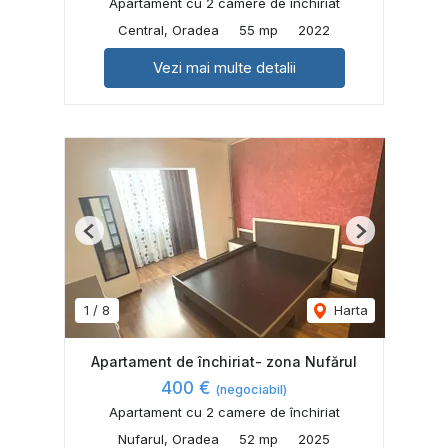
Apartament cu 2 camere de închiriat
Central, Oradea
55 mp
2022
Vezi mai multe detalii
Previous
Next
1
/
8
Harta
Apartament de închiriat- zona Nufărul
400 €
(negociabil)
Apartament cu 2 camere de închiriat
Nufarul, Oradea
52 mp
2025