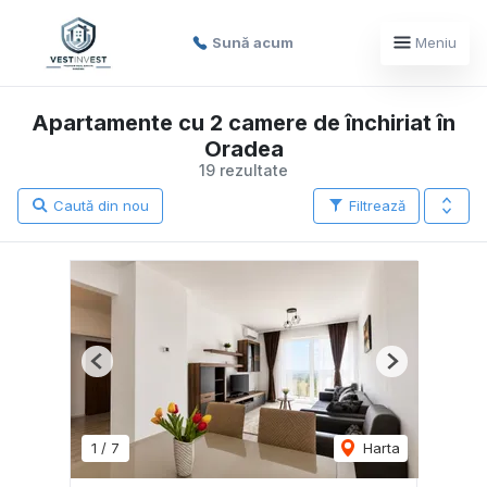
Sună acum
Meniu
Apartamente cu 2 camere de închiriat în
Oradea
19 rezultate
Caută din nou
Filtrează
Previous
Next
1
/
7
Harta