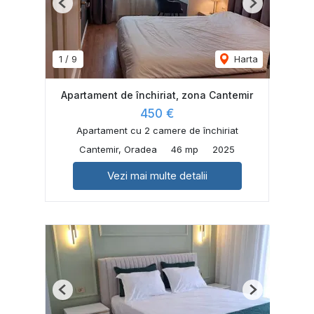
Previous
Next
1
/
9
Harta
Apartament de închiriat, zona Cantemir
450 €
Apartament cu 2 camere de închiriat
Cantemir, Oradea
46 mp
2025
Vezi mai multe detalii
Previous
Next