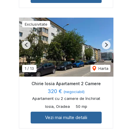
Exclusivitate
Previous
Next
1
/
13
Harta
Chirie Iosia Apartament 2 Camere
320 €
(negociabil)
Apartament cu 2 camere de închiriat
Iosia, Oradea
50 mp
Vezi mai multe detalii