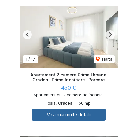
Previous
Next
1
/
17
Harta
Apartament 2 camere Prima Urbana
Oradea- Prima închiriere- Parcare
450 €
Apartament cu 2 camere de închiriat
Iosia, Oradea
50 mp
Vezi mai multe detalii